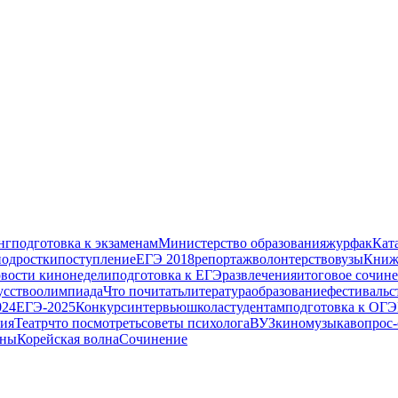
нг
подготовка к экзаменам
Министерство образования
журфак
Кат
подростки
поступление
ЕГЭ 2018
репортаж
волонтерство
вузы
Книж
вости кинонедели
подготовка к ЕГЭ
развлечения
итоговое сочин
усство
олимпиада
Что почитать
литература
образование
фестиваль
с
024
ЕГЭ-2025
Конкурс
интервью
школа
студентам
подготовка к ОГЭ
ия
Театр
что посмотреть
советы психолога
ВУЗ
кино
музыка
вопрос-
ены
Корейская волна
Сочинение