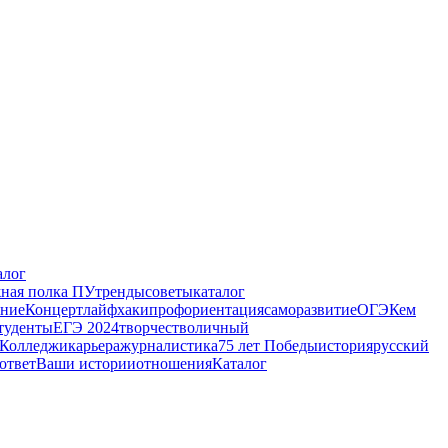
алог
ная полка ПУ
тренды
советы
каталог
ение
Концерт
лайфхаки
профориентация
саморазвитие
ОГЭ
Кем
туденты
ЕГЭ 2024
творчество
личный
Колледжи
карьера
журналистика
75 лет Победы
история
русский
ответ
Ваши истории
отношения
Каталог