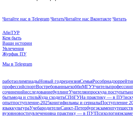
Читайте нас в Telegram
Читать
Читайте нас Вконтакте
Читать
АбиТУР
Кем быть
Ваши истории
Увлечения
Журфак ПУ
Мы в Telegram
работа
олимпиады
Новый год
рецензия
Семья
Рособрнадзор
рейти
профессий
спорт
Востребованные
хобби
МГУ
Учитель
профессии
сочинений
исследование
буллинг
Учителя
опрос
куда поступать
но
быть
мода и стиль
Куда сходить
СПбГУ
На практику — в ПУ!
иск
опыт
поступление-2025
книги
фильмы и сериалы
Поступление 2
язык
культура
Учеба
родители
Санкт-Петербург
экзамен
путешеств
вузов
новости
увлечения
на практику — в ПУ!
Психология
экзам