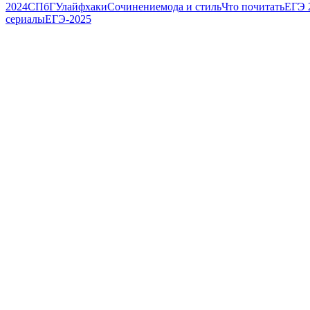
2024
СПбГУ
лайфхаки
Сочинение
мода и стиль
Что почитать
ЕГЭ 
сериалы
ЕГЭ-2025