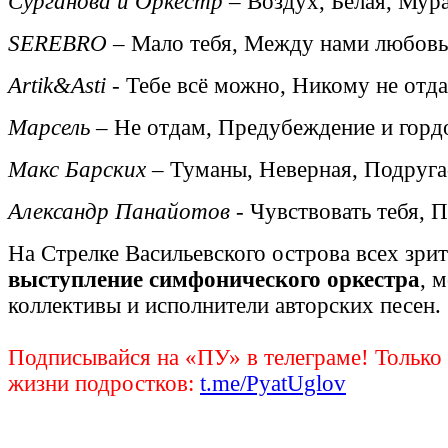
Сурганова и Оркестр
– Воздух, Белая, Мур
SEREBRO
– Мало тебя, Между нами любовь
Artik&Asti
- Тебе всё можно, Никому не отда
Марсель
– Не отдам, Предубеждение и гордо
Макс Барских
– Туманы, Неверная, Подруга
Александр Панайотов
- Чувствовать тебя, П
На Стрелке Васильевского острова всех зри
выступление симфонического оркестра
, 
коллективы и исполнители авторских песен.
Подписывайся на «ПУ» в телеграме! Только
жизни подростков:
t.me/PyatUglov