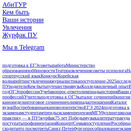
АбиТУР
Кем быть
Ваши истории
Увлечения
Журфак ПУ
Мы в Telegram
подготовка к ЕГЭ
советы
работа
Министерство
образования
хобби
новости
Театр
развлечения
советы психолога
Н
спорт
русский язык
Конкурс
Корейская
волна
рейтинг
увлечения
журналистика
поступление-2025
исслед
ПУ
родители
Кем быть
путешествия
вузы
Колледжи
личный опыт
год
ОГЭ
профессии
Учеба
вопрос-ответ
олимпиады
история
Ваши 
профессий
Учитель
подготовка к ОГЭ
каталог сочинений
книги
к
кинонедели
итоговое сочинение
олимпиада
отношения
Каталог
вузов
Востребованные
кино
волонтерство
ЕГЭ 2024
подготовка к
экзаменам
студентам
тренды
экзамен
рецензия
МГУ
буллинг
школа
практику — в ПУ!
журфак
75 лет Победы
музыка
литература
куда
поступать
профориентация
Концерт
Семья
поступление
Рособрна
сходить
что посмотреть
Санкт-Петербург
опрос
образование
экза