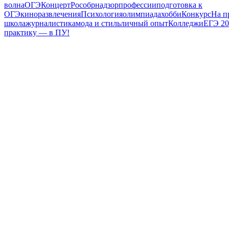
волна
ОГЭ
Концерт
Рособрнадзор
профессии
подготовка к
ОГЭ
кино
развлечения
Психология
олимпиада
хобби
Конкурс
На п
школа
журналистика
мода и стиль
личный опыт
Колледжи
ЕГЭ 20
практику — в ПУ!