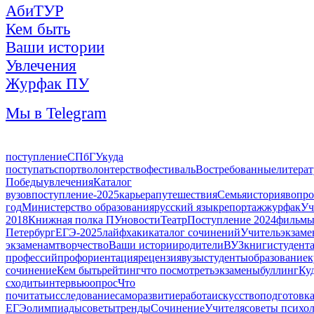
АбиТУР
Кем быть
Ваши истории
Увлечения
Журфак ПУ
Мы в Telegram
поступление
СПбГУ
куда
поступать
спорт
волонтерство
фестиваль
Востребованные
литерат
Победы
увлечения
Каталог
вузов
поступление-2025
карьера
путешествия
Семья
история
вопро
год
Министерство образования
русский язык
репортаж
журфак
Уч
2018
Книжная полка ПУ
новости
Театр
Поступление 2024
фильмы
Петербург
ЕГЭ-2025
лайфхаки
каталог сочинений
Учитель
экзаме
экзаменам
творчество
Ваши истории
родители
ВУЗ
книги
студент
профессий
профориентация
рецензия
вузы
студенты
образование
к
сочинение
Кем быть
рейтинг
что посмотреть
экзамены
буллинг
Ку
сходить
интервью
опрос
Что
почитать
исследование
саморазвитие
работа
искусство
подготовка
ЕГЭ
олимпиады
советы
тренды
Сочинение
Учителя
советы психо