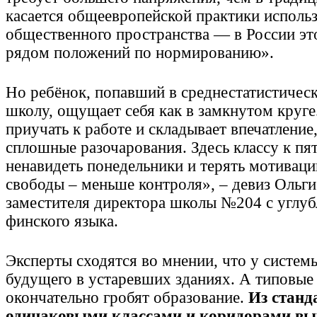
касается общеевропейской практики исполь
общественного пространства — в России это
рядом положений по нормированию».
Но ребёнок, попавший в среднестатистиче
школу, ощущает себя как в замкнутом круге
приучать к работе и складывает впечатление
сплошные разочарования. Здесь классу к п
ненавидеть понедельники и терять мотивац
свободы – меньше контроля», – девиз Ольг
заместителя директора школы №204 с углу
финского языка.
Эксперты сходятся во мнении, что у систем
будущего в устаревших зданиях. А типовые
окончательно гробят образование.
Из станд
одинаковыми классами и коридорами вы