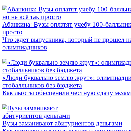
Абанкина: Вузы оплатят учебу 100-балльника
просто
Что ждет выпускника, который не прошел н
олимпиадников
«Люди буквально землю жрут»: олимпиадни
стобалльников без бюджета
Как льготы обесценили честную сдачу экза
Вузы заманивают абитуриентов деньгами
Как устроены разовые выплаты при поступл