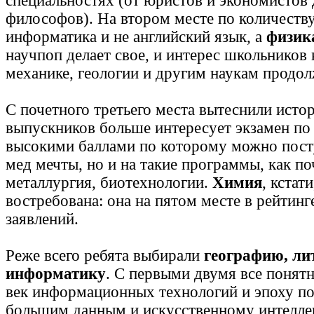
специальностях (от юристов и экономистов 
философов). На втором месте по количеству
информатика и не английский язык, а
физик
научпоп делает свое, и интерес школьников 
механике, геологии и другим наукам продол
С почетного третьего места вытеснили исто
выпускников больше интересует экзамен п
высокими баллами по которому можно посту
мед мечты, но и на такие программы, как по
металлургия, биотехнологии.
Химия
, кстат
востребована: она на пятом месте в рейтинг
заявлений.
Реже всего ребята выбирали
географию, ли
информатику
. С первыми двумя все понятн
век информационных технологий и эпоху п
большим данным и искусственному интеллек