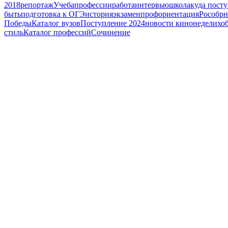
2018
репортаж
Учеба
профессии
работа
интервью
школа
куда посту
быть
подготовка к ОГЭ
история
экзамен
профориентация
Рособрн
Победы
Каталог вузов
Поступление 2024
новости кинонедели
хо
стиль
Каталог профессий
Сочинение