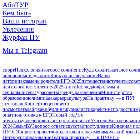
АбиТУР
Кем быть
Ваши истории
Увлечения
Журфак ПУ
Мы в Telegram
спорт
Психология
итоговое сочинение
Куда сходить
каталог соч
волна
олимпиады
кино
Конкурс
исследование
Ваши
истории
экзамены
родители
ЕГЭ-2025
путешествия
студенты
сове
психолога
поступление-2025
книги
Колледжи
фильмы и
сериалы
литература
советы
тренды
развлечения
Министерство
образования
олимпиада
карьера
культура
На практику — в ПУ!
фестиваль
Концерт
рецензия
что
посмотреть
лайфхаки
буллинг
журналистика
рейтинг
подростки
м
опыт
подготовка к ЕГЭ
Новый год
Что
почитать
увлечения
волонтерство
новости
Учитель
Востребованн
2024
Семья
ВУЗ
вопрос-ответ
искусство
поступление
Книжная по
ПУ
ОГЭ
опрос
творчество
подготовка к экзаменам
русский язык
С
Петербург
образование
Театр
на практику — в ПУ!
ЕГЭ