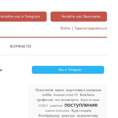
Читайте нас в Telegram
Читайте нас Вконтакте
Войти
|
Зарегистрироваться
ЖУРФАК ПУ
Мы в Telegram
Психология
книги
подготовка к экзаменам
хобби
Кем быть
Книжная полка ПУ
профессии
что посмотреть
Ваши истории
поступление
СПбГУ
родители
Куда сходить
советы психолога
Рособрнадзор
культура
журналистика