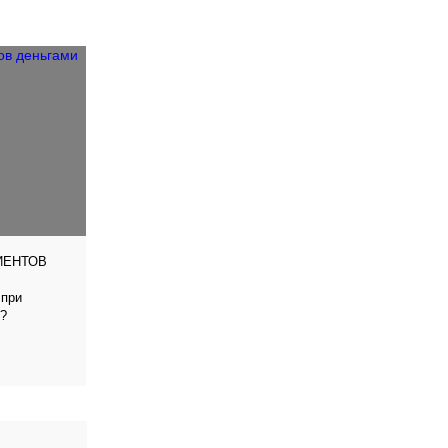
ИЕНТОВ
 при
ы?