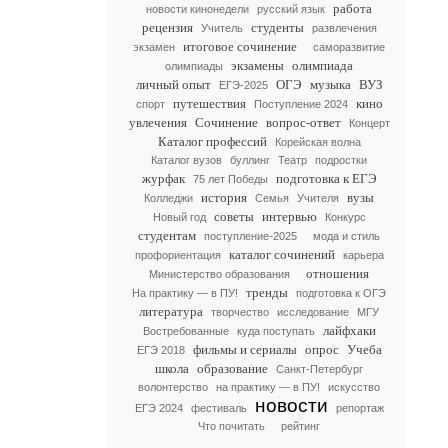
работа
новости кинонедели
русский язык
рецензия
студенты
Учитель
развлечения
итоговое сочинение
экзамен
саморазвитие
экзамены
олимпиада
олимпиады
личный опыт
ОГЭ
музыка
ВУЗ
ЕГЭ-2025
путешествия
кино
спорт
Поступление 2024
увлечения
Сочинение
вопрос-ответ
Концерт
Каталог профессий
Корейская волна
Каталог вузов
буллинг
Театр
подростки
журфак
подготовка к ЕГЭ
75 лет Победы
история
вузы
Колледжи
Семья
Учителя
советы
интервью
Новый год
Конкурс
студентам
поступление-2025
мода и стиль
каталог сочинений
профориентация
карьера
отношения
Министерство образования
тренды
На практику — в ПУ!
подготовка к ОГЭ
литература
творчество
исследование
МГУ
лайфхаки
Востребованные
куда поступать
фильмы и сериалы
опрос
Учеба
ЕГЭ 2018
школа
образование
Санкт-Петербург
волонтерство
на практику — в ПУ!
искусство
новости
ЕГЭ 2024
фестиваль
репортаж
Что почитать
рейтинг