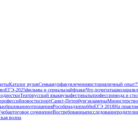
веты
Каталог вузов
Семья
журфак
увлечения
история
личный опыт
7
тво
ЕГЭ-2025
фильмы и сериалы
лайфхаки
Что почитать
школа
разв
подростки
Театр
русский язык
вузы
фестиваль
профессии
мода и сти
профессий
новости
спорт
Санкт-Петербург
экзамены
Министерство
ды
образование
отношения
Рособрнадзор
хобби
ЕГЭ 2018
На практи
чеба
итоговое сочинение
Востребованные
исследование
родители
кая волна