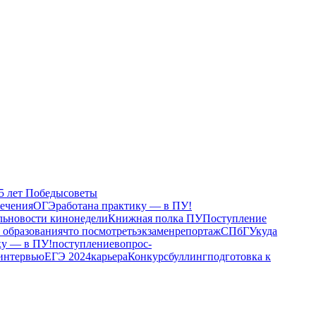
5 лет Победы
советы
лечения
ОГЭ
работа
на практику — в ПУ!
ль
новости кинонедели
Книжная полка ПУ
Поступление
 образования
что посмотреть
экзамен
репортаж
СПбГУ
куда
ку — в ПУ!
поступление
вопрос-
интервью
ЕГЭ 2024
карьера
Конкурс
буллинг
подготовка к