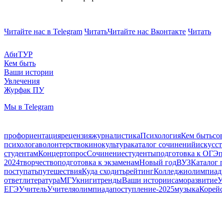
Читайте нас в Telegram
Читать
Читайте нас Вконтакте
Читать
АбиТУР
Кем быть
Ваши истории
Увлечения
Журфак ПУ
Мы в Telegram
профориентация
рецензия
журналистика
Психология
Кем быть
со
психолога
волонтерство
кино
культура
каталог сочинений
искусс
студентам
Концерт
опрос
Сочинение
студенты
подготовка к ОГЭ
2024
творчество
подготовка к экзаменам
Новый год
ВУЗ
Каталог 
поступать
путешествия
Куда сходить
рейтинг
Колледжи
олимпиа
ответ
литература
МГУ
книги
тренды
Ваши истории
саморазвитие
У
ЕГЭ
Учитель
Учителя
олимпиада
поступление-2025
музыка
Корейс