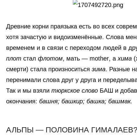
Древние корни праязыка есть во всех совре
хотя зачастую и видоизменённые. Слова мен
временем и в связи с переходом людей в дру
плот
стал
флотом
,
мать
—
mother
, а
хима
(
смерти) стала произноситься
зима
. Разные 
перенимали слова друг у друга и переделыва
Так и мы взяли
тюркское слово
БАШ
и добав
окончания:
башня; башкир; башка; башмак.
АЛЬПЫ — ПОЛОВИНА ГИМАЛАЕВ