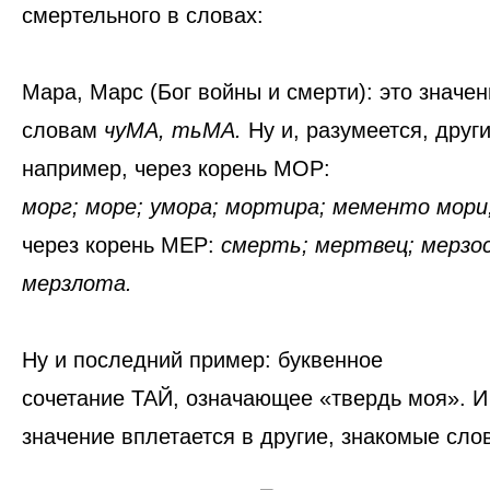
смертельного в словах:
Мара, Марс
(Бог войны и смерти)
: это значе
словам
чуМА, тьМА.
Ну и, разумеется, друг
например, через корень
МОР
:
морг; море; умора; мортира; мементо мори
через корень
МЕР
:
смерть; мертвец; мерзос
мерзлота.
Ну и последний пример: буквенное
сочетание
ТАЙ
, означающее «твердь моя». И 
значение вплетается в другие, знакомые сло