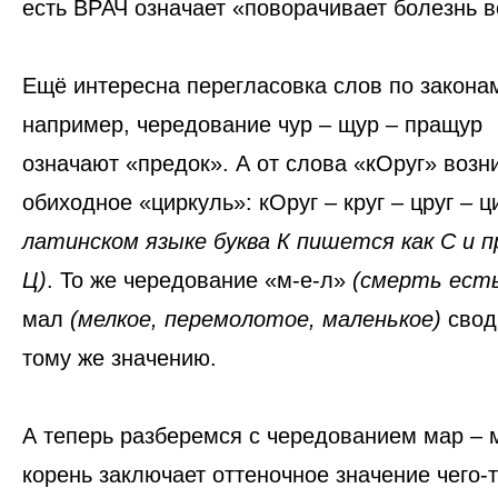
есть
ВРАЧ
означает
«поворачивает болезнь в
Ещё интересна перегласовка слов по закона
например, чередование
чур – щур – пращур
означают «предок». А от слова
«кОруг»
возн
обиходное
«циркуль»
: кОруг – круг – цруг – 
латинском языке буква К пишется как С и п
Ц)
. То же чередование
«м-е-л»
(смерть есть
мал
(мелкое, перемолотое, маленькое)
свод
тому же значению.
А теперь разберемся с чередованием
мар – 
корень заключает оттеночное значение
чего-