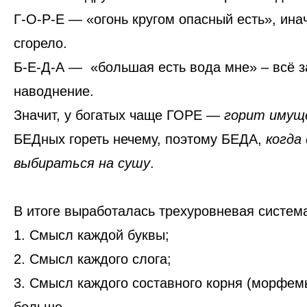
Г-О-Р-Е
— «огонь кругом опасный есть», инач
сгорело.
Б-Е-Д-А
— «большая есть вода мне» – всё з
наводнение.
Значит, у богатых чаще
ГОРЕ
—
горит имущ
БЕДных гореть нечему, поэтому
БЕДА
,
когда
выбираться на сушу
.
В итоге выработалась трехуровневая систем
1.
Смысл каждой буквы;
2.
Смысл каждого слога;
3.
Смысл каждого составного корня (морфемы)