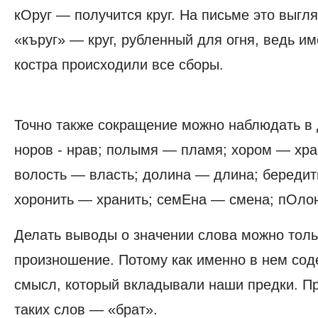
кОруг — получится круг. На письме это выгля
«къруг» — круг, рубленный для огня, ведь им
костра происходили все сборы.
Точно также сокращение можно наблюдать в 
норов - нрав; полымя — пламя; хором — хра
волость — власть; долина — длина; бередит
хоронить — хранить; семЕна — смена; пОл
Делать выводы о значении слова можно толь
произношение. Потому как именно в нем сод
смысл, который вкладывали наши предки. Пр
таких слов — «брат».