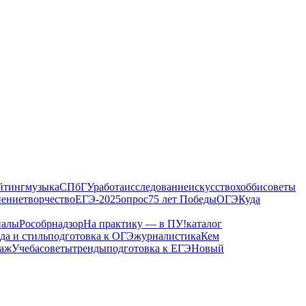
йтинг
музыка
СПбГУ
работа
исследование
искусство
хобби
советы
ение
творчество
ЕГЭ-2025
опрос
75 лет Победы
ОГЭ
Куда
иалы
Рособрнадзор
На практику — в ПУ!
каталог
да и стиль
подготовка к ОГЭ
журналистика
Кем
таж
Учеба
советы
тренды
подготовка к ЕГЭ
Новый