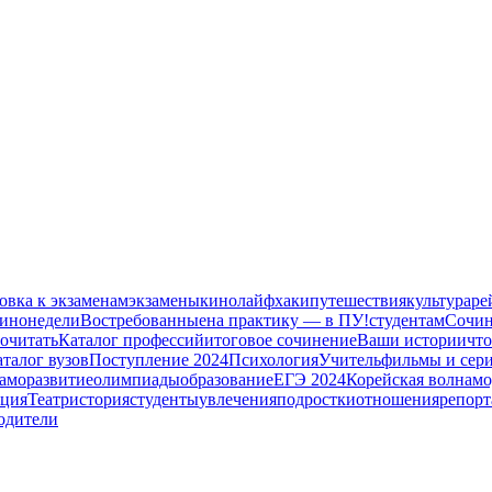
овка к экзаменам
экзамены
кино
лайфхаки
путешествия
культура
ре
кинонедели
Востребованные
на практику — в ПУ!
студентам
Сочин
очитать
Каталог профессий
итоговое сочинение
Ваши истории
что
талог вузов
Поступление 2024
Психология
Учитель
фильмы и сер
аморазвитие
олимпиады
образование
ЕГЭ 2024
Корейская волна
мо
ация
Театр
история
студенты
увлечения
подростки
отношения
репор
одители