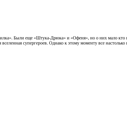
илка». Были еще «Штука-Дрюка» и «Офеня», но о них мало кто п
оя вселенная супергероев. Однако к этому моменту все настольк