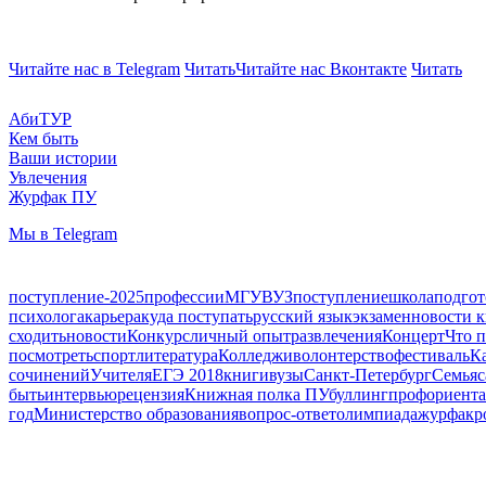
Читайте нас в Telegram
Читать
Читайте нас Вконтакте
Читать
АбиТУР
Кем быть
Ваши истории
Увлечения
Журфак ПУ
Мы в Telegram
поступление-2025
профессии
МГУ
ВУЗ
поступление
школа
подгот
психолога
карьера
куда поступать
русский язык
экзамен
новости 
сходить
новости
Конкурс
личный опыт
развлечения
Концерт
Что п
посмотреть
спорт
литература
Колледжи
волонтерство
фестиваль
Ка
сочинений
Учителя
ЕГЭ 2018
книги
вузы
Санкт-Петербург
Семья
с
быть
интервью
рецензия
Книжная полка ПУ
буллинг
профориент
год
Министерство образования
вопрос-ответ
олимпиада
журфак
р