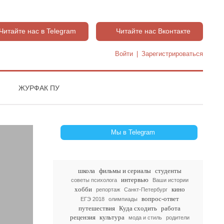
Читайте нас в Telegram
Читайте нас Вконтакте
Войти
|
Зарегистрироваться
ЖУРФАК ПУ
Мы в Telegram
школа
фильмы и сериалы
студенты
интервью
советы психолога
Ваши истории
хобби
кино
репортаж
Санкт-Петербург
вопрос-ответ
ЕГЭ 2018
олимпиады
путешествия
Куда сходить
работа
рецензия
культура
мода и стиль
родители