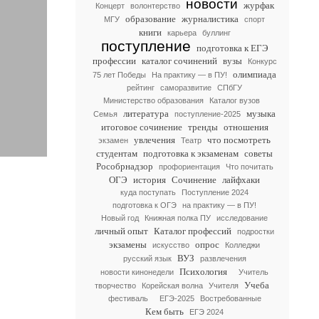
новости
журфак
Концерт
волонтерство
образование
журналистика
МГУ
спорт
книги
карьера
буллинг
поступление
подготовка к ЕГЭ
профессии
каталог сочинений
вузы
Конкурс
олимпиада
75 лет Победы
На практику — в ПУ!
рейтинг
саморазвитие
СПбГУ
Министерство образования
Каталог вузов
литература
музыка
Семья
поступление-2025
итоговое сочинение
тренды
отношения
увлечения
что посмотреть
экзамен
Театр
студентам
подготовка к экзаменам
советы
Рособрнадзор
профориентация
Что почитать
ОГЭ
история
Сочинение
лайфхаки
куда поступать
Поступление 2024
подготовка к ОГЭ
на практику — в ПУ!
Новый год
Книжная полка ПУ
исследование
личный опыт
Каталог профессий
подростки
экзамены
опрос
искусство
Колледжи
ВУЗ
русский язык
развлечения
Психология
новости кинонедели
Учитель
Учеба
творчество
Корейская волна
Учителя
фестиваль
ЕГЭ-2025
Востребованные
Кем быть
ЕГЭ 2024