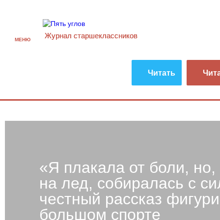
Журнал старшекласcников
МЕНЮ
Читать
Чит
«Я плакала от боли, но,
на лед, собиралась с с
честный рассказ фигури
большом спорте