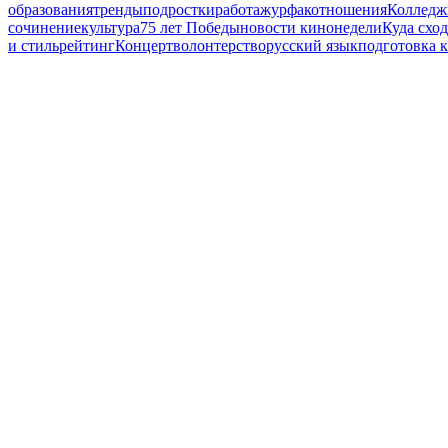
образования
тренды
подростки
работа
журфак
отношения
Колледж
сочинение
культура
75 лет Победы
новости кинонедели
Куда схо
и стиль
рейтинг
Концерт
волонтерство
русский язык
подготовка 