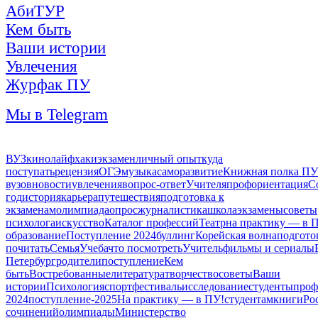
АбиТУР
Кем быть
Ваши истории
Увлечения
Журфак ПУ
Мы в Telegram
ВУЗ
кино
лайфхаки
экзамен
личный опыт
куда
поступать
рецензия
ОГЭ
музыка
саморазвитие
Книжная полка ПУ
вузов
новости
увлечения
вопрос-ответ
Учителя
профориентация
С
год
история
карьера
путешествия
подготовка к
экзаменам
олимпиада
опрос
журналистика
школа
экзамены
советы
психолога
искусство
Каталог профессий
Театр
на практику — в 
образование
Поступление 2024
буллинг
Корейская волна
подгото
почитать
Семья
Учеба
что посмотреть
Учитель
фильмы и сериалы
Петербург
родители
поступление
Кем
быть
Востребованные
литература
творчество
советы
Ваши
истории
Психология
спорт
фестиваль
исследование
студенты
проф
2024
поступление-2025
На практику — в ПУ!
студентам
книги
Ро
сочинений
олимпиады
Министерство