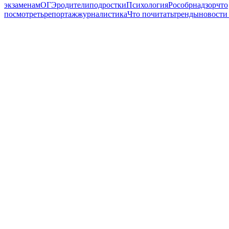
экзаменам
ОГЭ
родители
подростки
Психология
Рособрнадзор
что
посмотреть
репортаж
журналистика
Что почитать
тренды
новости