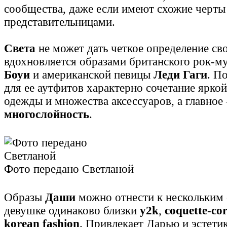
сообщества, даже если имеют схожие черты 
представительницами.
Света
не может дать четкое определение св
вдохновляется образами британского рок-м
Боуи
и американской певицы
Леди Гаги
. П
для ее аутфитов характерно сочетание ярко
одежды и множества аксессуаров, а главное
многослойность
.
Фото передано Светланой
Образы
Даши
можно отнести к нескольким 
девушке одинаково близки
y2k
,
coquette-co
korean fashion
. Привлекает Дарью и эстетик