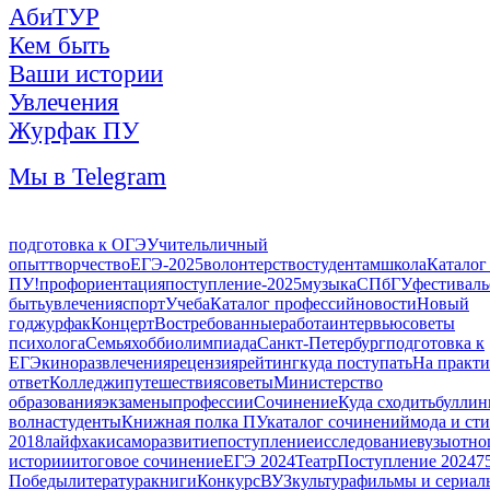
АбиТУР
Кем быть
Ваши истории
Увлечения
Журфак ПУ
Мы в Telegram
подготовка к ОГЭ
Учитель
личный
опыт
творчество
ЕГЭ-2025
волонтерство
студентам
школа
Каталог
ПУ!
профориентация
поступление-2025
музыка
СПбГУ
фестиваль
быть
увлечения
спорт
Учеба
Каталог профессий
новости
Новый
год
журфак
Концерт
Востребованные
работа
интервью
советы
психолога
Семья
хобби
олимпиада
Санкт-Петербург
подготовка к
ЕГЭ
кино
развлечения
рецензия
рейтинг
куда поступать
На практ
ответ
Колледжи
путешествия
советы
Министерство
образования
экзамены
профессии
Сочинение
Куда сходить
буллин
волна
студенты
Книжная полка ПУ
каталог сочинений
мода и ст
2018
лайфхаки
саморазвитие
поступление
исследование
вузы
отно
истории
итоговое сочинение
ЕГЭ 2024
Театр
Поступление 2024
7
Победы
литература
книги
Конкурс
ВУЗ
культура
фильмы и сериал