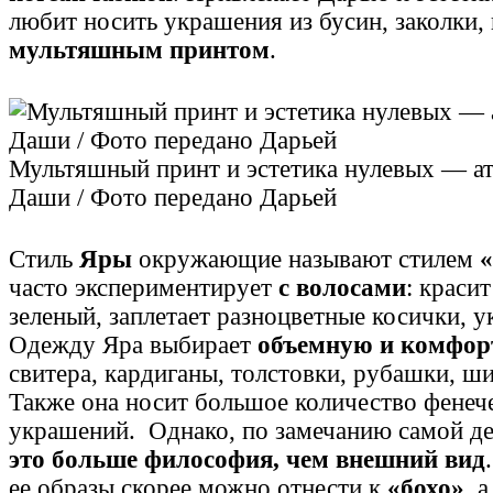
любит носить украшения из бусин, заколки,
мультяшным принтом
.
Мультяшный принт и эстетика нулевых — а
Даши / Фото передано Дарьей
Стиль
Яры
окружающие называют стилем
часто экспериментирует
с волосами
: краси
зеленый, заплетает разноцветные косички, 
Одежду Яра выбирает
объемную и комфо
свитера, кардиганы, толстовки, рубашки, ш
Также она носит большое количество фенеч
украшений. Однако, по замечанию самой д
это больше философия, чем внешний вид
ее образы скорее можно отнести к
«бохо»
, 