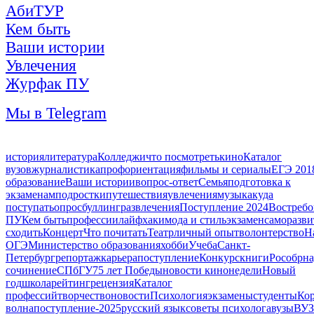
АбиТУР
Кем быть
Ваши истории
Увлечения
Журфак ПУ
Мы в Telegram
история
литература
Колледжи
что посмотреть
кино
Каталог
вузов
журналистика
профориентация
фильмы и сериалы
ЕГЭ 201
образование
Ваши истории
вопрос-ответ
Семья
подготовка к
экзаменам
подростки
путешествия
увлечения
музыка
куда
поступать
опрос
буллинг
развлечения
Поступление 2024
Востреб
ПУ
Кем быть
профессии
лайфхаки
мода и стиль
экзамен
саморазви
сходить
Концерт
Что почитать
Театр
личный опыт
волонтерство
Н
ОГЭ
Министерство образования
хобби
Учеба
Санкт-
Петербург
репортаж
карьера
поступление
Конкурс
книги
Рособрна
сочинение
СПбГУ
75 лет Победы
новости кинонедели
Новый
год
школа
рейтинг
рецензия
Каталог
профессий
творчество
новости
Психология
экзамены
студенты
Кор
волна
поступление-2025
русский язык
советы психолога
вузы
ВУЗ