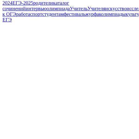
2024
ЕГЭ-2025
родители
каталог
сочинений
интервью
олимпиада
Учитель
Учителя
искусство
иссле
к ОГЭ
работа
спорт
студентам
фестиваль
журфак
олимпиады
культ
ЕГЭ