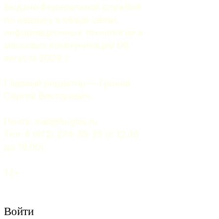
Выдано Федеральной службой 
по надзору в сфере связи, 
информационных технологий и 
массовых коммуникаций 06 
августа 2009 г.
Главный редактор — Грачев 
Сергей Викторович.
Почта: 
mail@5uglov.ru
Тел. 8 (812) 274-35-25 (c 12.00 
до 18.00)
12+
Войти