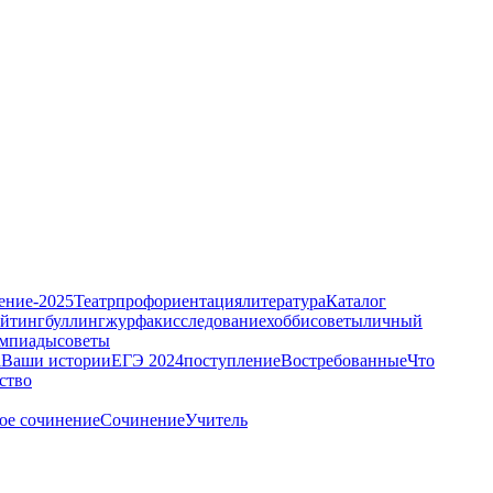
ение-2025
Театр
профориентация
литература
Каталог
ейтинг
буллинг
журфак
исследование
хобби
советы
личный
мпиады
советы
а
Ваши истории
ЕГЭ 2024
поступление
Востребованные
Что
ство
ое сочинение
Сочинение
Учитель