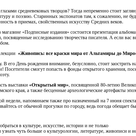
 глазами средневековых творцов? Тогда непременно стоит заглян
ьптуру и поэзию. Старинных экспонатов там, к сожалению, не б
нность в приемах, свойственных искусству Средних веков.
в магазине «Подписные издания» состоится презентация альбом
, посвященные исследованию творчества писателя. А если вас в
ьбом.
а лекции
«Живопись: все краски мира от Альтамиры до Миро
у. В его День рождения внимание, безусловно, стоит заострить н
ыми! Посетители смогут попасть в фонды открытого хранения, по
оэту.
асть выставки
«Открытый мир»
, посвященной 80-летию Велико
мского края, а также бесценные археологические артефакты эпо
той недели, напоминаем также про назначенный на 7 июня спект
вайтесь от обычной прогулки по городу, ведь погода обещает б
раться в культуре, искусстве, истории и не только
узнать чуть больше о культурологии, литературе, живописи и и