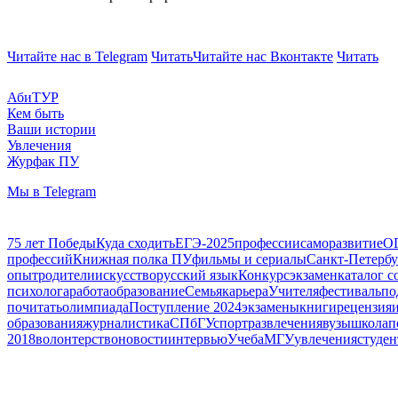
Читайте нас в Telegram
Читать
Читайте нас Вконтакте
Читать
АбиТУР
Кем быть
Ваши истории
Увлечения
Журфак ПУ
Мы в Telegram
75 лет Победы
Куда сходить
ЕГЭ-2025
профессии
саморазвитие
О
профессий
Книжная полка ПУ
фильмы и сериалы
Санкт-Петербу
опыт
родители
искусство
русский язык
Конкурс
экзамен
каталог 
психолога
работа
образование
Семья
карьера
Учителя
фестиваль
по
почитать
олимпиада
Поступление 2024
экзамены
книги
рецензия
образования
журналистика
СПбГУ
спорт
развлечения
вузы
школа
п
2018
волонтерство
новости
интервью
Учеба
МГУ
увлечения
студен