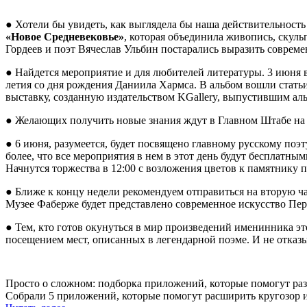
● Хотели бы увидеть, как выглядела бы наша действительность
«‎Новое Средневековье»‎
, которая объединила живопись, скул
Гордеев и поэт Вячеслав Ульбин постарались выразить совреме
● Найдется мероприятие и для любителей литературы. 3 июня 
летия со дня рождения Даниила Хармса. В альбом вошли статьи
выставку, созданную издательством KGallery, выпустившим ал
● Желающих получить новые знания ждут в Главном Штабе н
● 6 июня, разумеется, будет посвящено главному русскому поэт
более, что все мероприятия в нем в этот день будут бесплатн
Начнутся торжества в 12:00 с возложения цветов к памятнику п
● Ближе к концу недели рекомендуем отправиться на вторую ч
Музее Фаберже будет представлено современное искусство Пер
● Тем, кто готов окунуться в мир произведений именинника э
посещением мест, описанных в легендарной поэме. И не отказы
Просто о сложном: подборка приложений, которые помогут разоб
Собрали 5 приложений, которые помогут расширить кругозор и 