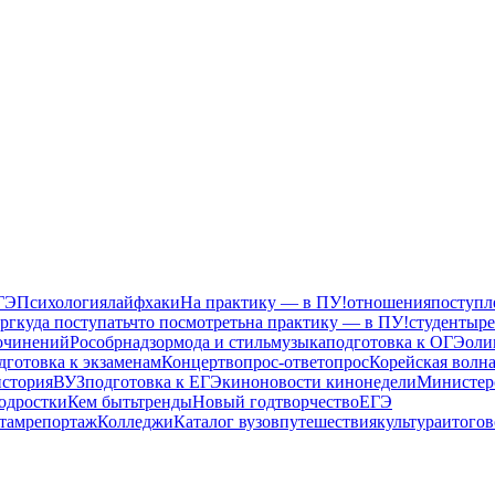
ГЭ
Психология
лайфхаки
На практику — в ПУ!
отношения
поступл
рг
куда поступать
что посмотреть
на практику — в ПУ!
студенты
р
сочинений
Рособрнадзор
мода и стиль
музыка
подготовка к ОГЭ
оли
дготовка к экзаменам
Концерт
вопрос-ответ
опрос
Корейская волн
история
ВУЗ
подготовка к ЕГЭ
кино
новости кинонедели
Министер
одростки
Кем быть
тренды
Новый год
творчество
ЕГЭ
там
репортаж
Колледжи
Каталог вузов
путешествия
культура
итогов