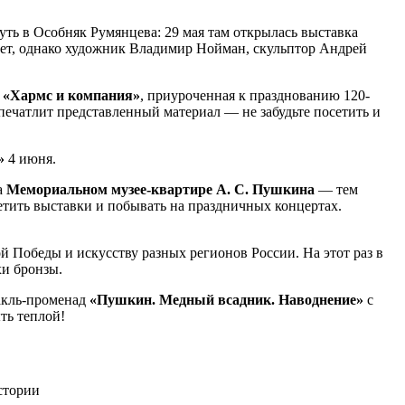
уть в Особняк Румянцева: 29 мая там открылась выставка
удет, однако художник Владимир Нойман, скульптор Андрей
а
«‎Хармс и компания»‎
, приуроченная к празднованию 120-
печатлит представленный материал — не забудьте посетить и
»
4 июня.
а
Мемориальном музее-квартире А. С. Пушкина
— тем
сетить выставки и побывать на праздничных концертах.
й Победы и искусству разных регионов России. На этот раз в
хи бронзы.
акль-променад
«Пушкин. Медный всадник. Наводнение»
с
ыть теплой!
стории