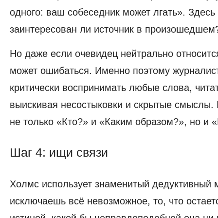
одного: ваш собеседник может лгать». Здесь 
заинтересован ли источник в произошедшем
Но даже если очевидец нейтрально относится
может ошибаться. Именно поэтому журналис
критически воспринимать любые слова, читат
выискивая несостыковки и скрытые смыслы. 
не только «Кто?» и «Каким образом?», но и 
Шаг 4: ищи связи
Шаг
4:
Холмс использует знаменитый дедуктивный м
ищи
связи
исключаешь всё невозможное, то, что остаетс