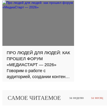
Шеф-продюсер «Матч!
каждый вто
Страна» — о том, кому нет
журналист
места в СМИ и как достичь
успеха в медиа
ПРО ЛЮДЕЙ ДЛЯ ЛЮДЕЙ: КАК
ПРОШЕЛ ФОРУМ
«МЕДИАСТАРТ — 2026»
Говорим о работе с
аудиторией, создании контента
и роли человека в профессии
журналиста
САМОЕ ЧИТАЕМОЕ
за неделю
за месяц