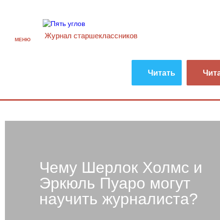
Журнал старшекласcников
МЕНЮ
Читать
Чит
Чему Шерлок Холмс и
Эркюль Пуаро могут
научить журналиста?