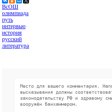
ВсОШ
олимпиада
путь
интервью
история
русский
литература