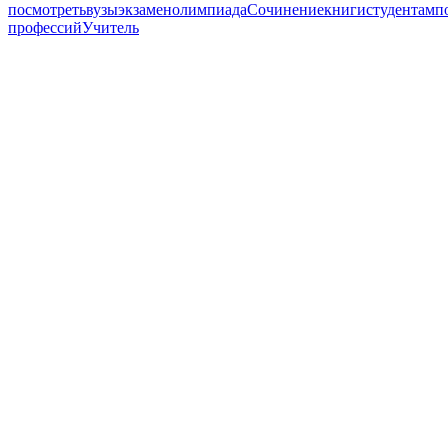
посмотреть
вузы
экзамен
олимпиада
Сочинение
книги
студентам
п
профессий
Учитель