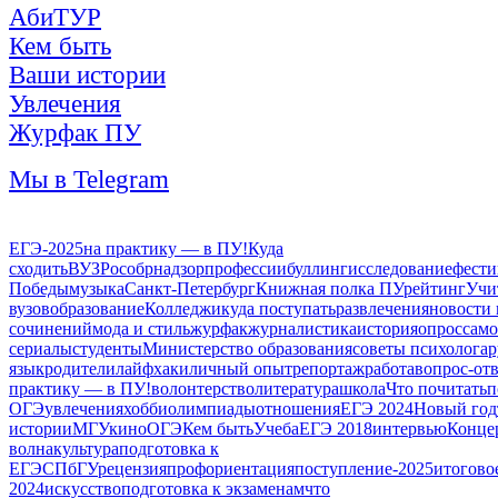
АбиТУР
Кем быть
Ваши истории
Увлечения
Журфак ПУ
Мы в Telegram
ЕГЭ-2025
на практику — в ПУ!
Куда
сходить
ВУЗ
Рособрнадзор
профессии
буллинг
исследование
фести
Победы
музыка
Санкт-Петербург
Книжная полка ПУ
рейтинг
Учи
вузов
образование
Колледжи
куда поступать
развлечения
новости
сочинений
мода и стиль
журфак
журналистика
история
опрос
само
сериалы
студенты
Министерство образования
советы психолога
р
язык
родители
лайфхаки
личный опыт
репортаж
работа
вопрос-отв
практику — в ПУ!
волонтерство
литература
школа
Что почитать
п
ОГЭ
увлечения
хобби
олимпиады
отношения
ЕГЭ 2024
Новый год
истории
МГУ
кино
ОГЭ
Кем быть
Учеба
ЕГЭ 2018
интервью
Конце
волна
культура
подготовка к
ЕГЭ
СПбГУ
рецензия
профориентация
поступление-2025
итогово
2024
искусство
подготовка к экзаменам
что