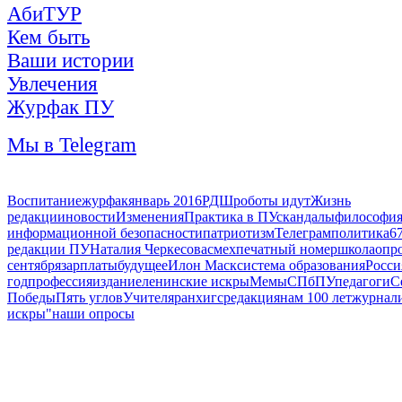
АбиТУР
Кем быть
Ваши истории
Увлечения
Журфак ПУ
Мы в Telegram
Воспитание
журфак
январь 2016
РДШ
роботы идут
Жизнь
редакции
новости
Изменения
Практика в ПУ
скандалы
философи
информационной безопасности
патриотизм
Телеграм
политика
6
редакции ПУ
Наталия Черкесова
смех
печатный номер
школа
опр
сентября
зарплаты
будущее
Илон Маск
система образования
Росси
год
профессия
издание
ленинские искры
Мемы
СПбПУ
педагоги
С
Победы
Пять углов
Учителя
ранхигс
редакция
нам 100 лет
журнал
искры"
наши опросы