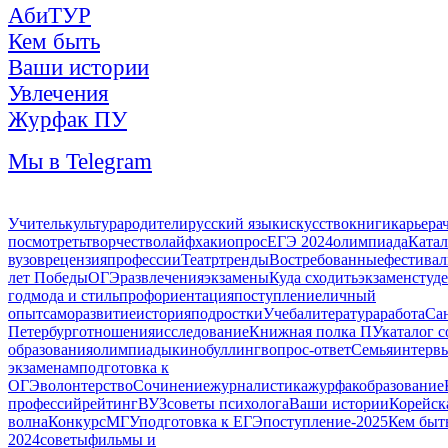
АбиТУР
Кем быть
Ваши истории
Увлечения
Журфак ПУ
Мы в Telegram
Учитель
культура
родители
русский язык
искусство
книги
карьера
посмотреть
творчество
лайфхаки
опрос
ЕГЭ 2024
олимпиада
Катал
вузов
рецензия
профессии
Театр
тренды
Востребованные
фестивал
лет Победы
ОГЭ
развлечения
экзамены
Куда сходить
экзамен
студ
год
мода и стиль
профориентация
поступление
личный
опыт
саморазвитие
история
подростки
Учеба
литература
работа
Са
Петербург
отношения
исследование
Книжная полка ПУ
каталог 
образования
олимпиады
кино
буллинг
вопрос-ответ
Семья
интерв
экзаменам
подготовка к
ОГЭ
волонтерство
Сочинение
журналистика
журфак
образование
профессий
рейтинг
ВУЗ
советы психолога
Ваши истории
Корейск
волна
Конкурс
МГУ
подготовка к ЕГЭ
поступление-2025
Кем быт
2024
советы
фильмы и