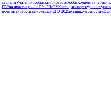
сериалы
Учителя
Рособрнадзор
новости
хобби
Концерт
увлечения
ПУ!
на практику — в ПУ!
СПбГУ
Колледжи
спорт
куда поступать
почитать
новости кинонедели
ЕГЭ-2025
вузы
школа
репортаж
Пси