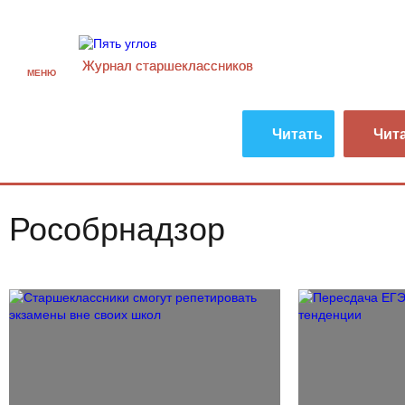
Журнал старшекласcников
МЕНЮ
Читать
Чит
Рособрнадзор