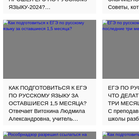
ЯЗЫКУ-2024?
Советы, ко
Выпускники делятся
получить в
впечатлениями от первого
собрали Ал
обязательного экзамена
и Маргарит
КАК ПОДГОТОВИТЬСЯ К ЕГЭ
ЕГЭ ПО РУ
ПО РУССКОМУ ЯЗЫКУ ЗА
ЧТО ДЕЛА
ОСТАВШИЕСЯ 1,5 МЕСЯЦА?
ТРИ МЕСЯ
Отвечает Витохина Людмила
С преподав
Александровна, учитель
школы разб
русского и литературы в МБОУ
сложные за
СОШ №44 г. Хабаровска. Ее
советы по 