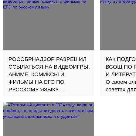
ученики сдают ЕГЭ по
русскому языку на 80+ баллов
РОСОБРНАДЗОР РАЗРЕШИЛ
КАК ПОДГ
ССЫЛАТЬСЯ НА ВИДЕОИГРЫ,
ВСОШ ПО 
АНИМЕ, КОМИКСЫ И
И ЛИТЕРАТ
ФИЛЬМЫ НА ЕГЭ ПО
О своем ол
РУССКОМУ ЯЗЫКУ
советах дл
Речь идет об аргументах-
рассказыва
примерах, которые можно
призер рег
использовать в сочинении-
ВсОШ по ру
рассуждении. Ранее в
литературе
изменениях к экзамену
уточнялось, что опираться