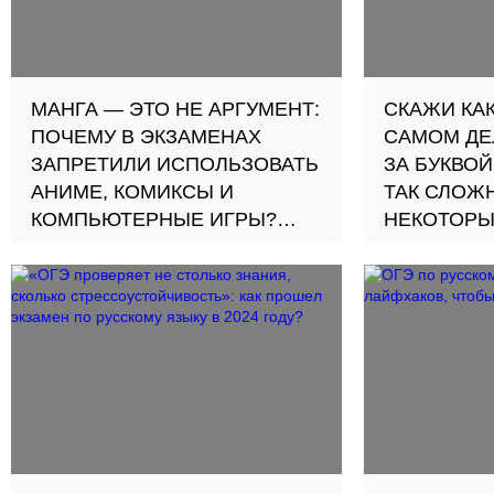
МАНГА — ЭТО НЕ АРГУМЕНТ:
СКАЖИ КАК
ПОЧЕМУ В ЭКЗАМЕНАХ
САМОМ ДЕ
ЗАПРЕТИЛИ ИСПОЛЬЗОВАТЬ
ЗА БУКВОЙ
АНИМЕ, КОМИКСЫ И
ТАК СЛОЖ
КОМПЬЮТЕРНЫЕ ИГРЫ?
НЕКОТОР
Разбираем новое правило в
Со значени
ЕГЭ и ОГЭ по русскому языку с
слогов раз
преподавателем «Умскул»
финальном 
смыслов»