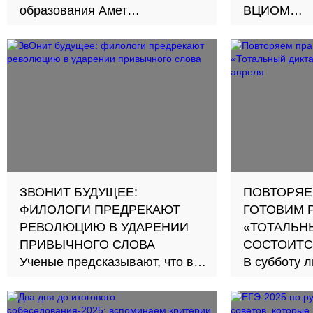
образования Амет
ВЦИОМ
Володарский также предложил
ВЦИОМ под
увеличить время экзаменов
ошибок с у
«звонит» с
ЗВОНИТ БУДУЩЕЕ:
ПОВТОРЯЕ
ФИЛОЛОГИ ПРЕДРЕКАЮТ
ГОТОВИМ Р
РЕВОЛЮЦИЮ В УДАРЕНИИ
«ТОТАЛЬНЫ
ПРИВЫЧНОГО СЛОВА
СОСТОИТС
Ученые предсказывают, что в
В субботу 
будущем ударение в слове
может стать
«‎звонит»‎ сместится на первый
«‎Тотального