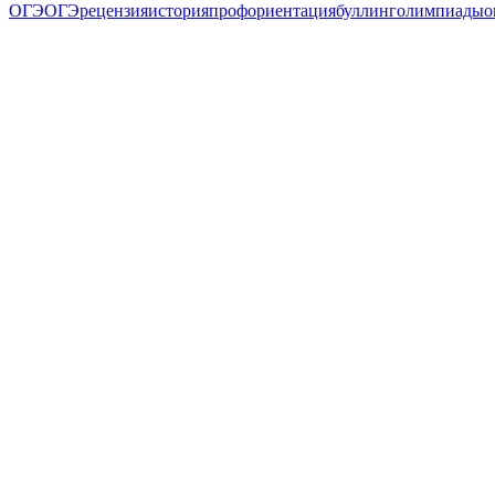
ОГЭ
ОГЭ
рецензия
история
профориентация
буллинг
олимпиады
о