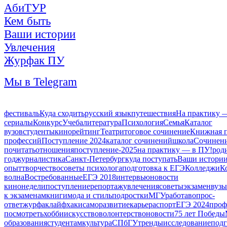
АбиТУР
Кем быть
Ваши истории
Увлечения
Журфак ПУ
Мы в Telegram
фестиваль
Куда сходить
русский язык
путешествия
На практику 
сериалы
Конкурс
Учеба
литература
Психология
Семья
Каталог
вузов
студенты
кино
рейтинг
Театр
итоговое сочинение
Книжная 
профессий
Поступление 2024
каталог сочинений
школа
Сочинен
почитать
отношения
поступление-2025
на практику — в ПУ!
род
год
журналистика
Санкт-Петербург
куда поступать
Ваши истори
опыт
творчество
советы психолога
подготовка к ЕГЭ
Колледжи
К
волна
Востребованные
ЕГЭ 2018
интервью
новости
кинонедели
поступление
репортаж
увлечения
советы
экзамен
вузы
к экзаменам
книги
мода и стиль
подростки
МГУ
работа
вопрос-
ответ
журфак
лайфхаки
саморазвитие
карьера
спорт
ЕГЭ 2024
проф
посмотреть
хобби
искусство
волонтерство
новости
75 лет Победы
образования
студентам
культура
СПбГУ
тренды
исследование
подг