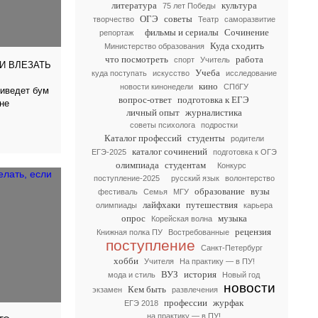
литература
культура
75 лет Победы
ОГЭ
советы
творчество
Театр
саморазвитие
фильмы и сериалы
Сочинение
репортаж
Куда сходить
Министерство образования
что посмотреть
работа
спорт
Учитель
И ВЛЕЗАТЬ
Учеба
куда поступать
искусство
исследование
кино
новости кинонедели
СПбГУ
риведет бум
вопрос-ответ
подготовка к ЕГЭ
не
личный опыт
журналистика
советы психолога
подростки
Каталог профессий
студенты
родители
каталог сочинений
ЕГЭ-2025
подготовка к ОГЭ
олимпиада
студентам
Конкурс
поступление-2025
русский язык
волонтерство
образование
вузы
фестиваль
Семья
МГУ
лайфхаки
путешествия
олимпиады
карьера
опрос
музыка
Корейская волна
рецензия
Книжная полка ПУ
Востребованные
поступление
Санкт-Петербург
хобби
Учителя
На практику — в ПУ!
ВУЗ
история
мода и стиль
Новый год
новости
Кем быть
экзамен
развлечения
профессии
журфак
ЕГЭ 2018
на практику — в ПУ!