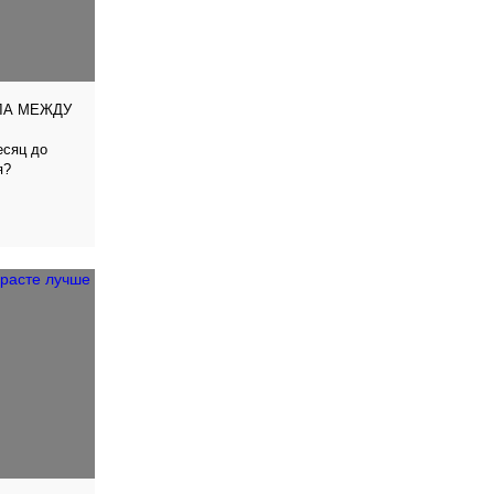
ЛА МЕЖДУ
есяц до
я?