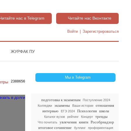
Читайте нас в Telegram
Читайте нас Вконтакте
Войти
|
Зарегистрироваться
ЖУРФАК ПУ
Мы в Telegram
2388656
подготовка к экзаменам
Поступление 2024
экзамены
отношения
Колледжи
Ваши истории
интервью
Психология
школа
ЕГЭ 2024
тренды
Каталог вузов
рейтинг
Концерт
увлечения
книги
Рособрнадзор
Что почитать
итоговое сочинение
буллинг
профориентация