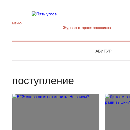
МЕНЮ
Журнал старшекласcников
АБИТУР
поступление