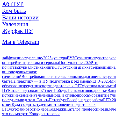
АбиТУР
Кем быть
Ваши истории
Увлечения
Журфак ПУ
Мы в Telegram
лайфхаки
поступление-2025
культура
ВУЗ
Сочинение
вузы
творче
опыт
рейтинг
фильмы и сериалы
Поступление 2024
Что
почитать
журналистика
книги
ОГЭ
русский язык
карьера
олимпиа
кинонедели
каталог
сочинений
Востребованные
интервью
олимпиады
советы
искусст
быть
На практику — в ПУ!
подготовка к экзаменам
ЕГЭ-2025
Ми
образования
рецензия
спорт
подготовка к ОГЭ
фестиваль
экзамен
ПУ
Каталог вузов
кино
75 лет Победы
Психология
подростки
Ваш
истории
экзамены
увлечения
мода и стиль
опрос
саморазвитие
Учи
поступать
родители
Санкт-Петербург
Рособрнадзор
работа
ЕГЭ 20
ответ
Куда сходить
студентам
отношения
подготовка к
ЕГЭ
журфак
новости
Учеба
Колледжи
Каталог профессий
развлеч
что посмотреть
Конкурс
итоговое