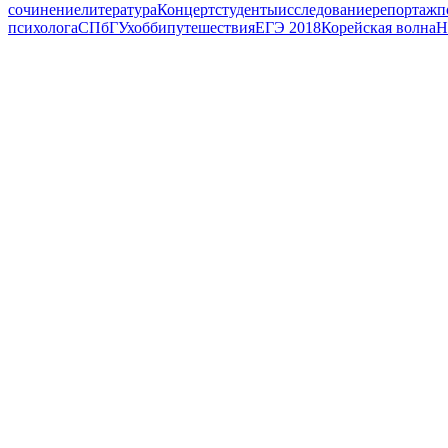
сочинение
литература
Концерт
студенты
исследование
репортаж
п
психолога
СПбГУ
хобби
путешествия
ЕГЭ 2018
Корейская волна
Н