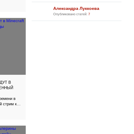
Александра Луккоева
Опубликовано статей:
7
ДУТ В
ЩЕННЫЙ
ремени в
й стрим ко