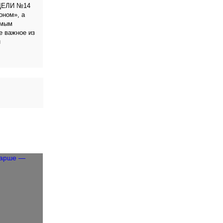
ДЕЛИ №14
оном», а
амым
е важное из
н