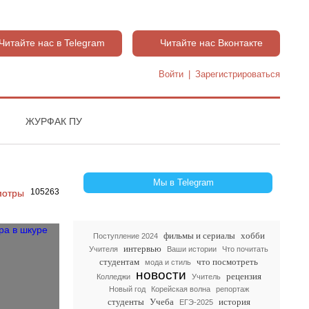
Читайте нас в Telegram
Читайте нас Вконтакте
Войти
|
Зарегистрироваться
ЖУРФАК ПУ
Мы в Telegram
105263
фильмы и сериалы
хобби
Поступление 2024
интервью
Учителя
Ваши истории
Что почитать
студентам
что посмотреть
мода и стиль
новости
рецензия
Колледжи
Учитель
Новый год
Корейская волна
репортаж
студенты
Учеба
история
ЕГЭ-2025