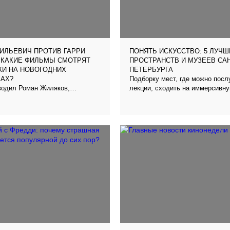
ИЛЬЕВИЧ ПРОТИВ ГАРРИ
ПОНЯТЬ ИСКУССТВО: 5 ЛУЧШ
 КАКИЕ ФИЛЬМЫ СМОТРЯТ
ПРОСТРАНСТВ И МУЗЕЕВ САН
КИ НА НОВОГОДНИХ
ПЕТЕРБУРГА
Подборку мест, где можно пос
КАХ?
водил Роман Жиляков,
лекции, сходить на иммерсивн
а Журфикс, г. Белгород
и отдохнуть, составила Амина 