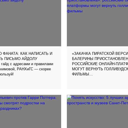
О ФАНАТА: КАК НАПИСАТЬ И
«‎ЗАКАЧКА ПИРАТСКОЙ ВЕРС
ТЬ ПИСЬМО АЙДОЛУ
БАЛЕРИНЫ‎ ПРИОСТАНОВЛЕНА
 гайд с адресами и правилами
РОССИЙСКИЕ ОНЛАЙН-ПЛАТ
Акимовой, РАНХиГС — скорее
МОГУТ ВЕРНУТЬ ГОЛЛИВУДС
пользуй!
ФИЛЬМЫ
Стало известно, что онлайн-ки
возобновили переговоры с гол
студиями