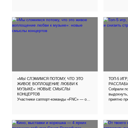
счастливее
«МЫ СЛЭМИМСЯ ПОТОМУ, ЧТО ЭТО
ТОП-5 ИГ
ЖИВОЕ ВОПЛОЩЕНИЕ ЛЮБВИ К
РАССЛАБИ
Собрали по
МУЗЫКЕ»: НОВЫЕ СМЫСЛЫ
выдохнуть,
КОНЦЕРТОВ
Участники саппорт-команды «FNC» — о
приятно пр
феномене и фишках слэма