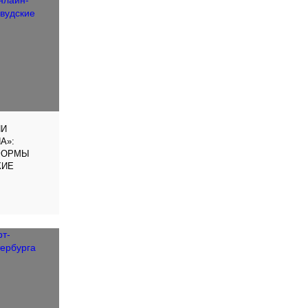
ИИ
»‎:
ФОРМЫ
КИЕ
нотеатры
ливудскими