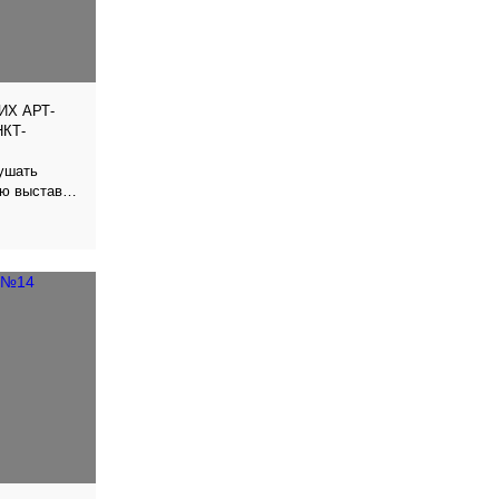
ИХ АРТ-
КТ-
лушать
ую выставку
Дакукина