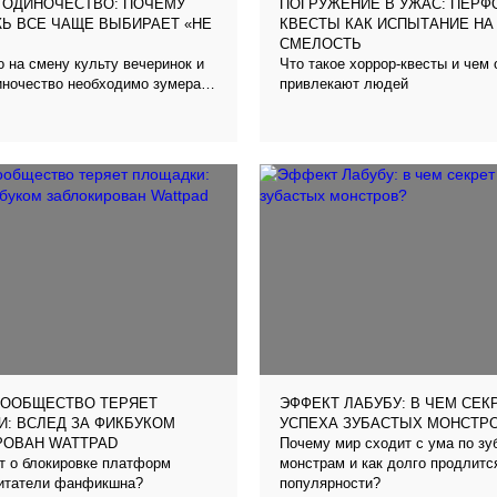
 ОДИНОЧЕСТВО: ПОЧЕМУ
ПОГРУЖЕНИЕ В УЖАС: ПЕРФ
Ь ВСЕ ЧАЩЕ ВЫБИРАЕТ «НЕ
КВЕСТЫ КАК ИСПЫТАНИЕ НА
СМЕЛОСТЬ
 на смену культу вечеринок и
Что такое хоррор-квесты и чем 
иночество необходимо зумерам?
привлекают людей
аем вместе с психологом
СООБЩЕСТВО ТЕРЯЕТ
ЭФФЕКТ ЛАБУБУ: В ЧЕМ СЕК
: ВСЛЕД ЗА ФИКБУКОМ
УСПЕХА ЗУБАСТЫХ МОНСТР
Почему мир сходит с ума по з
РОВАН WATTPAD
т о блокировке платформ
монстрам и как долго продлитс
читатели фанфикшна?
популярности?