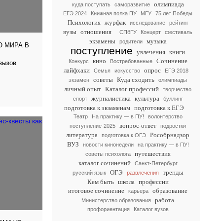
олимпиада
куда поступать
саморазвитие
ЕГЭ 2024
Книжная полка ПУ
МГУ
75 лет Победы
Психология
журфак
исследование
рейтинг
вузы
отношения
СПбГУ
Концерт
фестиваль
экзамены
музыка
родители
О МИРА В
поступление
увлечения
книги
кино
Сочинение
Конкурс
Востребованные
вызов
лайфхаки
опрос
Семья
искусство
ЕГЭ 2018
советы
Куда сходить
экзамен
олимпиады
личный опыт
Каталог профессий
творчество
журналистика
культура
спорт
буллинг
подготовка к экзаменам
подготовка к ЕГЭ
Театр
На практику — в ПУ!
волонтерство
вопрос-ответ
поступление-2025
подростки
литература
Рособрнадзор
подготовка к ОГЭ
ВУЗ
новости кинонедели
на практику — в ПУ!
путешествия
советы психолога
каталог сочинений
Санкт-Петербург
ОГЭ
тренды
русский язык
развлечения
Кем быть
школа
профессии
итоговое сочинение
образование
карьера
работа
Министерство образования
профориентация
Каталог вузов