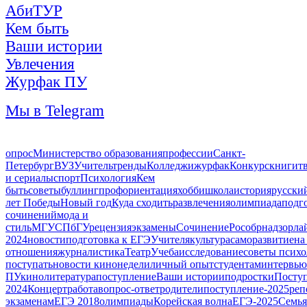
АбиТУР
Кем быть
Ваши истории
Увлечения
Журфак ПУ
Мы в Telegram
опрос
Министерство образования
профессии
Санкт-
Петербург
ВУЗ
Учитель
тренды
Колледжи
журфак
Конкурс
книги
т
и сериалы
спорт
Психология
Кем
быть
советы
буллинг
профориентация
хобби
школа
история
русски
лет Победы
Новый год
Куда сходить
развлечения
олимпиада
подг
сочинений
мода и
стиль
МГУ
СПбГУ
рецензия
экзамены
Сочинение
Рособрнадзор
ла
2024
новости
подготовка к ЕГЭ
Учителя
культура
саморазвитие
на
отношения
журналистика
Театр
Учеба
исследование
советы психо
поступать
новости кинонедели
личный опыт
студентам
интервью
ПУ
кино
литература
поступление
Ваши истории
подростки
Посту
2024
Концерт
работа
вопрос-ответ
родители
поступление-2025
реп
экзаменам
ЕГЭ 2018
олимпиады
Корейская волна
ЕГЭ-2025
Семья