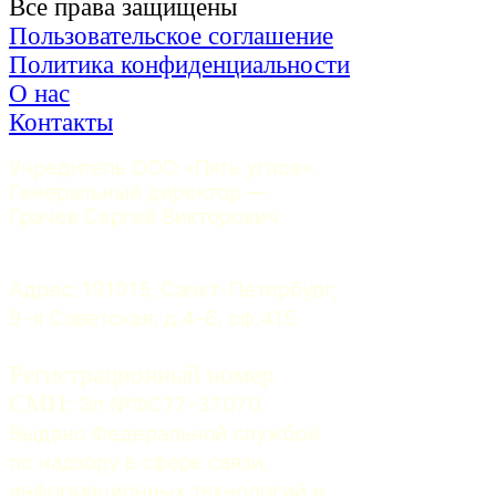
Все права защищены
Пользовательское соглашение
Политика конфиденциальности
О нас
Контакты
Учредитель ООО «Пять углов». 
Генеральный директор — 
Грачев Сергей Викторович
Адрес: 191015, Санкт-Петербург, 
9-я Советская, д.4-6, оф.415
Регистрационный номер
СМИ:
 Эл №ФС77-37070. 
Выдано Федеральной службой 
по надзору в сфере связи, 
информационных технологий и 