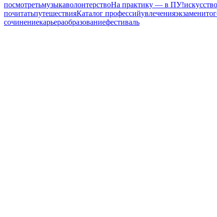
посмотреть
музыка
волонтерство
На практику — в ПУ!
искусств
почитать
путешествия
Каталог профессий
увлечения
экзамен
итог
сочинение
карьера
образование
фестиваль