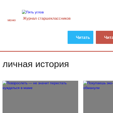
Журнал старшекласcников
МЕНЮ
Читать
Чит
личная история