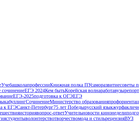
е
Учеба
школа
профессии
Книжная полка ПУ
саморазвитие
советы п
е сочинение
ЕГЭ 2024
Кем быть
Корейская волна
работа
вузы
репор
ование
ЕГЭ-2025
подготовка к ОГЭ
ЕГЭ
зыка
буллинг
Сочинение
Министерство образования
профориентац
а к ЕГЭ
Санкт-Петербург
75 лет Победы
русский язык
журфак
лич
ешествия
история
вопрос-ответ
Учитель
новости кинонедели
подго
гия
студенты
волонтерство
творчество
мода и стиль
рецензия
ВУЗ