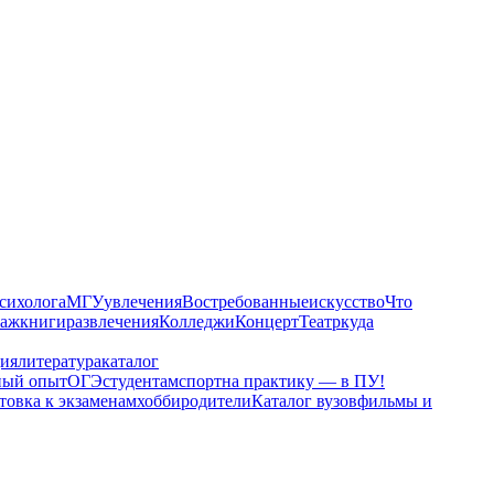
сихолога
МГУ
увлечения
Востребованные
искусство
Что
таж
книги
развлечения
Колледжи
Концерт
Театр
куда
ия
литература
каталог
ный опыт
ОГЭ
студентам
спорт
на практику — в ПУ!
товка к экзаменам
хобби
родители
Каталог вузов
фильмы и