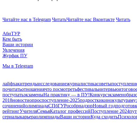
Читайте нас в Telegram
Читать
Читайте нас Вконтакте
Читать
АбиТУР
Кем быть
Ваши истории
Увлечения
Журфак ПУ
Мы в Telegram
лайфхаки
тренды
исследование
журналистика
советы
поступлени
почитать
отношения
что посмотреть
фестиваль
интервью
итогово
поступать
экзамены
На практику — в ПУ!
Конкурс
экзамен
образ
2018
новости
опрос
поступление-2025
подростки
кино
культура
му
сочинений
олимпиада
СПбГУ
Рособрнадзор
Новый год
подготовк
рейтинг
Учителя
Семья
Каталог профессий
Поступление 2024
пут
сериалы
карьера
олимпиады
Ваши истории
Куда сходить
Психоло