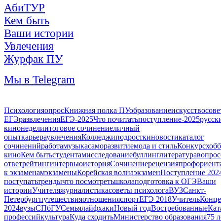
АбиТУР
Кем быть
Ваши истории
Увлечения
Журфак ПУ
Мы в Telegram
Психология
опрос
Книжная полка ПУ
образование
искусство
сове
ЕГЭ
развлечения
ЕГЭ-2025
Что почитать
поступление-2025
русск
кинонедели
итоговое сочинение
личный
опыт
карьера
увлечения
Колледжи
подростки
новости
каталог
сочинений
работа
музыка
саморазвитие
мода и стиль
Конкурс
хоб
кино
Кем быть
студентам
исследование
буллинг
литература
вопрос
ответ
рейтинг
интервью
история
Сочинение
рецензия
профориент
к экзаменам
экзамены
Корейская волна
экзамен
Поступление 202
поступать
тренды
что посмотреть
школа
подготовка к ОГЭ
Ваши
истории
Учителя
журналистика
советы психолога
ВУЗ
Санкт-
Петербург
путешествия
отношения
спорт
ЕГЭ 2018
Учитель
Конце
2024
вузы
СПбГУ
Семья
лайфхаки
Новый год
Востребованные
Кат
профессий
культура
Куда сходить
Министерство образования
75 л