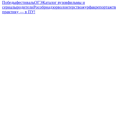
Победы
фестиваль
ОГЭ
Каталог вузов
фильмы и
сериалы
родители
Рособрнадзор
волонтерство
журфак
репортаж
т
практику — в ПУ!