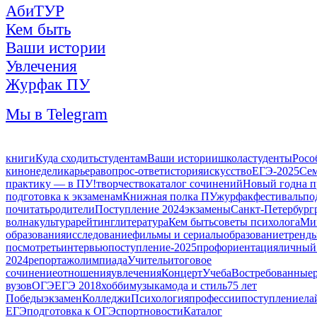
АбиТУР
Кем быть
Ваши истории
Увлечения
Журфак ПУ
Мы в Telegram
книги
Куда сходить
студентам
Ваши истории
школа
студенты
Росо
кинонедели
карьера
вопрос-ответ
история
искусство
ЕГЭ-2025
Се
практику — в ПУ!
творчество
каталог сочинений
Новый год
на 
подготовка к экзаменам
Книжная полка ПУ
журфак
фестиваль
по
почитать
родители
Поступление 2024
экзамены
Санкт-Петербург
волна
культура
рейтинг
литература
Кем быть
советы психолога
Ми
образования
исследование
фильмы и сериалы
образование
тренд
посмотреть
интервью
поступление-2025
профориентация
личный
2024
репортаж
олимпиада
Учитель
итоговое
сочинение
отношения
увлечения
Концерт
Учеба
Востребованные
вузов
ОГЭ
ЕГЭ 2018
хобби
музыка
мода и стиль
75 лет
Победы
экзамен
Колледжи
Психология
профессии
поступление
ла
ЕГЭ
подготовка к ОГЭ
спорт
новости
Каталог