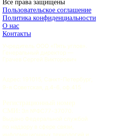
Все права защищены
Пользовательское соглашение
Политика конфиденциальности
О нас
Контакты
Учредитель ООО «Пять углов». 
Генеральный директор — 
Грачев Сергей Викторович
Адрес: 191015, Санкт-Петербург, 
9-я Советская, д.4-6, оф.415
Регистрационный номер
СМИ:
 Эл №ФС77-37070. 
Выдано Федеральной службой 
по надзору в сфере связи, 
информационных технологий и 