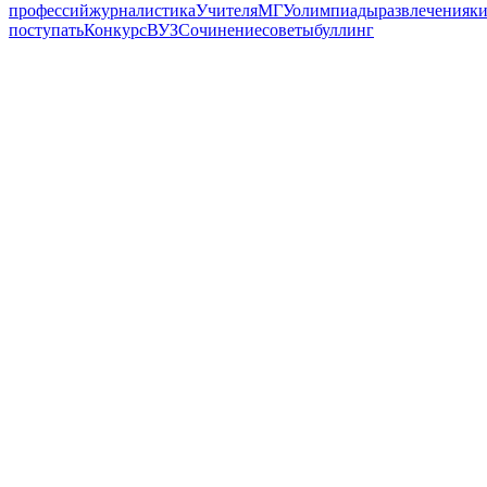
профессий
журналистика
Учителя
МГУ
олимпиады
развлечения
к
поступать
Конкурс
ВУЗ
Сочинение
советы
буллинг