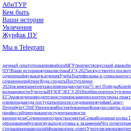
АбиТУР
Кем быть
Ваши истории
Увлечения
Журфак ПУ
Мы в Telegram
личный опыт
отношения
работа
МГУ
творчество
русский язык
обр
ПУ!
Ваши истории
журналистика
ЕГЭ-2025
искусство
что посмот
сочинений
музыка
увлечения
Учеба
Театр
фильмы и сериалы
итог
сочинение
рейтинг
Куда сходить
Поступление
2024
экзамены
репортаж
олимпиада
культура
75 лет Победы
Корей
волна
новости
Учитель
ВУЗ
ОГЭ
ЕГЭ 2018
хобби
спорт
поступлени
ЕГЭ
развлечения
родители
история
экзамен
волонтерство
на прак
олимпиады
куда поступать
опрос
исследование
журфак
Санкт-
Петербург
СПбГУ
рецензия
Востребованные
Конкурс
советы псих
профессий
тренды
книги
студенты
новости
кинонедели
Сочинение
подростки
советы
Семья
Книжная полка 
образования
буллинг
вузы
подготовка к экзаменам
Что почитать
м
стиль
карьера
школа
лайфхаки
вопрос-ответ
Учителя
саморазвитие