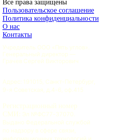
Все права защищены
Пользовательское соглашение
Политика конфиденциальности
О нас
Контакты
Учредитель ООО «Пять углов». 
Генеральный директор — 
Грачев Сергей Викторович
Адрес: 191015, Санкт-Петербург, 
9-я Советская, д.4-6, оф.415
Регистрационный номер
СМИ:
 Эл №ФС77-37070. 
Выдано Федеральной службой 
по надзору в сфере связи, 
информационных технологий и 