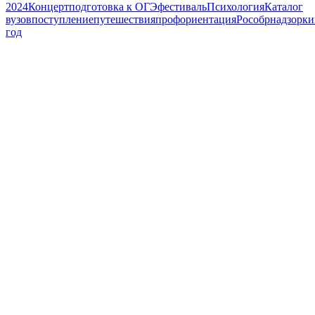
2024
Концерт
подготовка к ОГЭ
фестиваль
Психология
Каталог
вузов
поступление
путешествия
профориентация
Рособрнадзор
ки
год