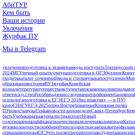
АбиТУР
Кем быть
Ваши истории
Увлечения
Журфак ПУ
Мы в Telegram
увлечения
подготовка к экзаменам
куда поступать
Театр
русский 
2024
МГУ
личный опыт
культура
подготовка к ОГЭ
буллинг
Конку
сходить
каталог сочинений
мода и стиль
музыка
поступление
Мин
образования
история
ВУЗ
журфак
Корейская
волна
литература
путешествия
студентам
экзамены
олимпиады
воп
ответ
искусство
Рособрнадзор
исследование
профориентация
про
психолога
подготовка к ЕГЭ
ЕГЭ 2018
на практику — в ПУ!
кино
СПбГУ
ЕГЭ-2025
опрос
Востребованные
Книжная полка
ПУ
новости
вузы
Семья
новости кинонедели
Санкт-Петербург
Кем
быть
Учеба
карьера
журналистика
спорт
Новый
год
отношения
лайфхаки
творчество
развлечения
олимпиада
Катал
вузов
волонтерство
хобби
рейтинг
подростки
саморазвитие
фильм
сериалы
рецензия
ОГЭ
что посмотреть
репортаж
студенты
книги
и