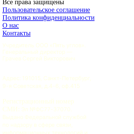
Все права защищены
Пользовательское соглашение
Политика конфиденциальности
О нас
Контакты
Учредитель ООО «Пять углов». 
Генеральный директор — 
Грачев Сергей Викторович
Адрес: 191015, Санкт-Петербург, 
9-я Советская, д.4-6, оф.415
Регистрационный номер
СМИ:
 Эл №ФС77-37070. 
Выдано Федеральной службой 
по надзору в сфере связи, 
информационных технологий и 