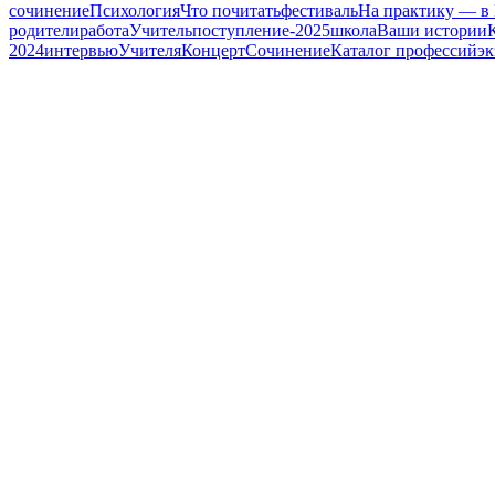
сочинение
Психология
Что почитать
фестиваль
На практику — в
родители
работа
Учитель
поступление-2025
школа
Ваши истории
2024
интервью
Учителя
Концерт
Сочинение
Каталог профессий
эк