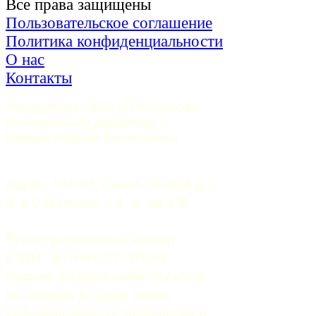
Все права защищены
Пользовательское соглашение
Политика конфиденциальности
О нас
Контакты
Учредитель ООО «Пять углов». 
Генеральный директор — 
Грачев Сергей Викторович
Адрес: 191015, Санкт-Петербург, 
9-я Советская, д.4-6, оф.415
Регистрационный номер
СМИ:
 Эл №ФС77-37070. 
Выдано Федеральной службой 
по надзору в сфере связи, 
информационных технологий и 