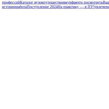
профессий
Каталог вузов
путешествия
журфак
что посмотреть
Ва
истории
работа
Поступление 2024
На практику — в ПУ!
увлечен