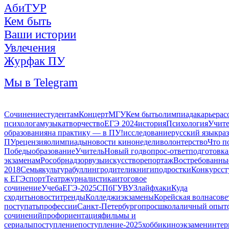
АбиТУР
Кем быть
Ваши истории
Увлечения
Журфак ПУ
Мы в Telegram
Сочинение
студентам
Концерт
МГУ
Кем быть
олимпиада
карьера
с
психолога
музыка
творчество
ЕГЭ 2024
история
Психология
Учите
образования
на практику — в ПУ!
исследование
русский язык
ра
ПУ
рецензия
олимпиады
новости кинонедели
волонтерство
Что п
Победы
образование
Учитель
Новый год
вопрос-ответ
подготовка
экзаменам
Рособрнадзор
вузы
искусство
репортаж
Востребованны
2018
Семья
культура
буллинг
родители
книги
подростки
Конкурс
ст
к ЕГЭ
спорт
Театр
журналистика
итоговое
сочинение
Учеба
ЕГЭ-2025
СПбГУ
ВУЗ
лайфхаки
Куда
сходить
новости
тренды
Колледжи
экзамены
Корейская волна
сове
поступать
профессии
Санкт-Петербург
опрос
школа
личный опыт
сочинений
профориентация
фильмы и
сериалы
поступление
поступление-2025
хобби
кино
экзамен
интер