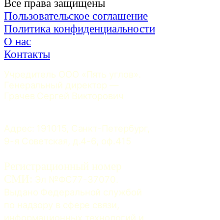
Все права защищены
Пользовательское соглашение
Политика конфиденциальности
О нас
Контакты
Учредитель ООО «Пять углов». 
Генеральный директор — 
Грачев Сергей Викторович
Адрес: 191015, Санкт-Петербург, 
9-я Советская, д.4-6, оф.415
Регистрационный номер
СМИ:
 Эл №ФС77-37070. 
Выдано Федеральной службой 
по надзору в сфере связи, 
информационных технологий и 