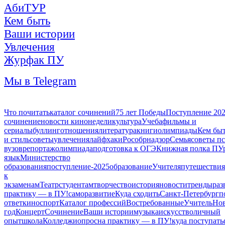
АбиТУР
Кем быть
Ваши истории
Увлечения
Журфак ПУ
Мы в Telegram
Что почитать
каталог сочинений
75 лет Победы
Поступление 20
сочинение
новости кинонедели
культура
Учеба
фильмы и
сериалы
буллинг
отношения
литература
книги
олимпиады
Кем бы
и стиль
советы
увлечения
лайфхаки
Рособрнадзор
Семья
советы п
вузов
репортаж
олимпиада
подготовка к ОГЭ
Книжная полка ПУ
язык
Министерство
образования
поступление-2025
образование
Учителя
путешествия
к
экзаменам
Театр
студентам
творчество
история
новости
тренды
раз
практику — в ПУ!
саморазвитие
Куда сходить
Санкт-Петербург
п
ответ
кино
спорт
Каталог профессий
Востребованные
Учитель
Но
год
Концерт
Сочинение
Ваши истории
музыка
искусство
личный
опыт
школа
Колледжи
опрос
на практику — в ПУ!
куда поступать