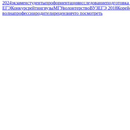
2024
экзамен
студенты
профориентация
исследование
подготовка
ЕГЭ
Конкурс
рейтинг
вузы
МГУ
волонтерство
ВУЗ
ЕГЭ 2018
Корей
волна
профессии
родители
рецензия
что посмотреть