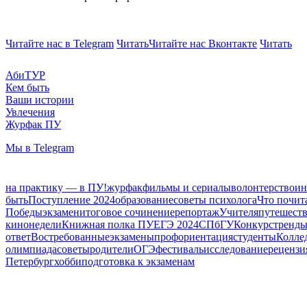
Читайте нас в Telegram
Читать
Читайте нас Вконтакте
Читать
АбиТУР
Кем быть
Ваши истории
Увлечения
Журфак ПУ
Мы в Telegram
на практику — в ПУ!
журфак
фильмы и сериалы
волонтерство
ин
быть
Поступление 2024
образование
советы психолога
Что почит
Победы
экзамен
итоговое сочинение
репортаж
Учителя
путешест
кинонедели
Книжная полка ПУ
ЕГЭ 2024
СПбГУ
Конкурс
тренд
ответ
Востребованные
экзамены
профориентация
студенты
Колле
олимпиада
советы
родители
ОГЭ
фестиваль
исследование
рецензи
Петербург
хобби
подготовка к экзаменам