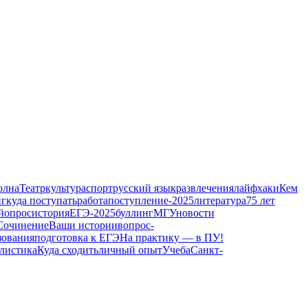
олна
Театр
культура
спорт
русский язык
развлечения
лайфхаки
Кем
нг
куда поступать
работа
поступление-2025
литература
75 лет
й
опрос
история
ЕГЭ-2025
буллинг
МГУ
новости
Сочинение
Ваши истории
вопрос-
зования
подготовка к ЕГЭ
На практику — в ПУ!
листика
Куда сходить
личный опыт
Учеба
Санкт-