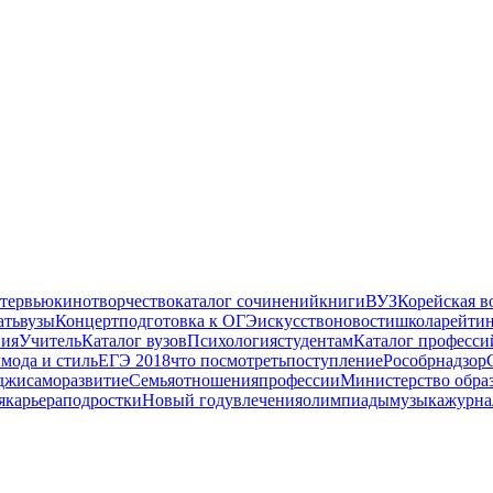
тервью
кино
творчество
каталог сочинений
книги
ВУЗ
Корейская в
ать
вузы
Концерт
подготовка к ОГЭ
искусство
новости
школа
рейти
вия
Учитель
Каталог вузов
Психология
студентам
Каталог професси
ы
мода и стиль
ЕГЭ 2018
что посмотреть
поступление
Рособрнадзор
джи
саморазвитие
Семья
отношения
профессии
Министерство обра
я
карьера
подростки
Новый год
увлечения
олимпиады
музыка
журна