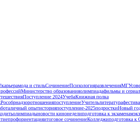
!
карьера
мода и стиль
Сочинение
Психология
развлечения
МГУ
сов
профессий
Министерство образования
олимпиада
фильмы и сериа
утешествия
Поступление 2024
Учеба
Книжная полка
ж
Рособрнадзор
отношения
поступление
Учитель
литература
фестива
абота
личный опыт
история
поступление-2025
подростки
Новый го
ходить
олимпиады
новости кинонедели
подготовка к экзаменам
эк
итие
профориентация
итоговое сочинение
Колледжи
подготовка к