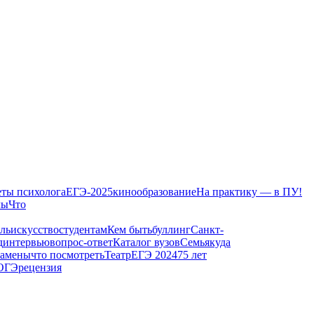
еты психолога
ЕГЭ-2025
кино
образование
На практику — в ПУ!
лы
Что
ль
искусство
студентам
Кем быть
буллинг
Санкт-
д
интервью
вопрос-ответ
Каталог вузов
Семья
куда
замены
что посмотреть
Театр
ЕГЭ 2024
75 лет
 ОГЭ
рецензия