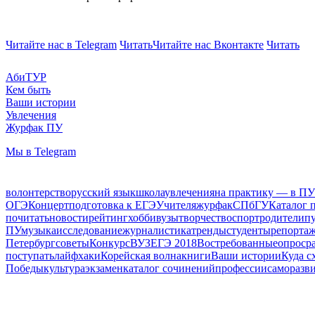
Читайте нас в Telegram
Читать
Читайте нас Вконтакте
Читать
АбиТУР
Кем быть
Ваши истории
Увлечения
Журфак ПУ
Мы в Telegram
волонтерство
русский язык
школа
увлечения
на практику — в ПУ
ОГЭ
Концерт
подготовка к ЕГЭ
Учителя
журфак
СПбГУ
Каталог 
почитать
новости
рейтинг
хобби
вузы
творчество
спорт
родители
п
ПУ
музыка
исследование
журналистика
тренды
студенты
репорта
Петербург
советы
Конкурс
ВУЗ
ЕГЭ 2018
Востребованные
опрос
р
поступать
лайфхаки
Корейская волна
книги
Ваши истории
Куда с
Победы
культура
экзамен
каталог сочинений
профессии
саморазв