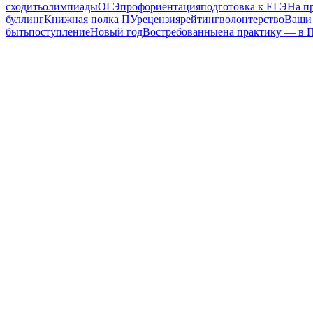
сходить
олимпиады
ОГЭ
профориентация
подготовка к ЕГЭ
На п
буллинг
Книжная полка ПУ
рецензия
рейтинг
волонтерство
Ваши
быть
поступление
Новый год
Востребованные
на практику — в 