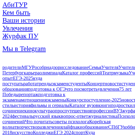
АбиТУР
Кем быть
Ваши истории
Увлечения
Журфак ПУ
Мы в Telegram
родители
МГУ
Рособрнадзор
исследование
Семья
Учителя
Учител
Петербург
карьера
олимпиада
Каталог профессий
Театр
музыка
Уч
опыт
ЕГЭ-2025
куда
поступать
работа
тренды
экзамен
студенты
Концерт
новости
студе
образования
подготовка к ОГЭ
что посмотреть
увлечения
75 лет
Победы
репортаж
подготовка к
экзаменам
отношения
экзамены
Конкурс
поступление-2025
новос
стиль
история
фильмы и сериалы
Каталог вузов
книги
подростки
л
сочинение
кино
культура
опрос
путешествия
профессии
ВУЗ
журф
2024
фестиваль
русский язык
вопрос-ответ
журналистика
Психоло
сочинений
Что почитать
советы психолога
Корейская
волна
творчество
развлечения
лайфхаки
образование
СПбГУ
хобби
2018
искусство
Колледжи
ЕГЭ 2024
спорт
Куда