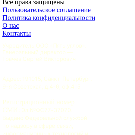
Все права защищены
Пользовательское соглашение
Политика конфиденциальности
О нас
Контакты
Учредитель ООО «Пять углов». 
Генеральный директор — 
Грачев Сергей Викторович
Адрес: 191015, Санкт-Петербург, 
9-я Советская, д.4-6, оф.415
Регистрационный номер
СМИ:
 Эл №ФС77-37070. 
Выдано Федеральной службой 
по надзору в сфере связи, 
информационных технологий и 