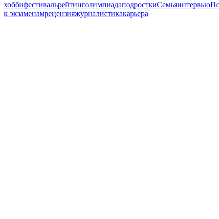
хобби
фестиваль
рейтинг
олимпиада
подростки
Семья
интервью
Пс
к экзаменам
рецензия
журналистика
карьера