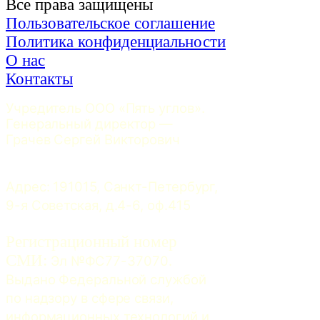
Все права защищены
Пользовательское соглашение
Политика конфиденциальности
О нас
Контакты
Учредитель ООО «Пять углов». 
Генеральный директор — 
Грачев Сергей Викторович
Адрес: 191015, Санкт-Петербург, 
9-я Советская, д.4-6, оф.415
Регистрационный номер
СМИ:
 Эл №ФС77-37070. 
Выдано Федеральной службой 
по надзору в сфере связи, 
информационных технологий и 