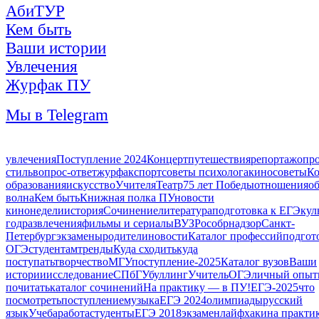
АбиТУР
Кем быть
Ваши истории
Увлечения
Журфак ПУ
Мы в Telegram
увлечения
Поступление 2024
Концерт
путешествия
репортаж
опр
стиль
вопрос-ответ
журфак
спорт
советы психолога
кино
советы
Ко
образования
искусство
Учителя
Театр
75 лет Победы
отношения
о
волна
Кем быть
Книжная полка ПУ
новости
кинонедели
история
Сочинение
литература
подготовка к ЕГЭ
кул
год
развлечения
фильмы и сериалы
ВУЗ
Рособрнадзор
Санкт-
Петербург
экзамены
родители
новости
Каталог профессий
подгот
ОГЭ
студентам
тренды
Куда сходить
куда
поступать
творчество
МГУ
поступление-2025
Каталог вузов
Ваши
истории
исследование
СПбГУ
буллинг
Учитель
ОГЭ
личный опыт
почитать
каталог сочинений
На практику — в ПУ!
ЕГЭ-2025
что
посмотреть
поступление
музыка
ЕГЭ 2024
олимпиады
русский
язык
Учеба
работа
студенты
ЕГЭ 2018
экзамен
лайфхаки
на практи