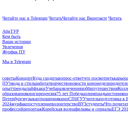
Читайте нас в Telegram
Читать
Читайте нас Вконтакте
Читать
АбиТУР
Кем быть
Ваши истории
Увлечения
Журфак ПУ
Мы в Telegram
советы
Концерт
Куда сходить
вопрос-ответ
что посмотреть
карьер
ПУ!
мода и стиль
работа
творчество
новости кинонедели
родител
опыт
тренды
лайфхаки
Учеба
развлечения
хобби
путешествия
Колл
образования
книги
рецензия
75 лет Победы
олимпиады
история
но
Петербург
музыка
отношения
кино
СПбГУ
Учитель
подготовка к 
2024
журфак
поступление
волонтерство
ВУЗ
студенты
Что почита
профессий
репортаж
Корейская волна
фильмы и сериалы
ЕГЭ 20