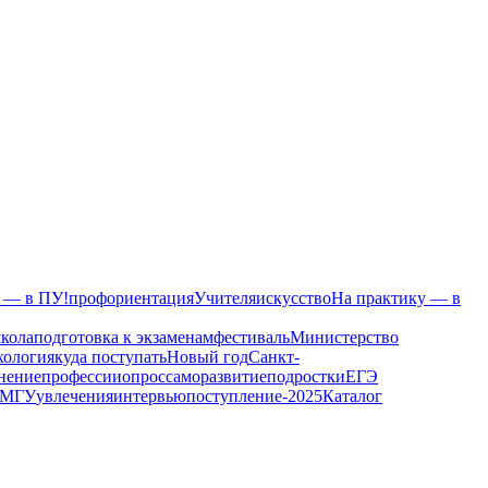
у — в ПУ!
профориентация
Учителя
искусство
На практику — в
кола
подготовка к экзаменам
фестиваль
Министерство
хология
куда поступать
Новый год
Санкт-
нение
профессии
опрос
саморазвитие
подростки
ЕГЭ
МГУ
увлечения
интервью
поступление-2025
Каталог