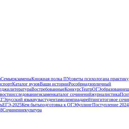
а
Семья
экзамены
Книжная полка ПУ
советы психолога
на практик
и
спорт
Каталог вузов
Ваши истории
Рособрнадзор
личный
еджи
литература
Востребованные
Конкурс
Театр
ОГЭ
образование
ш
вости
исследование
экзамен
каталог сочинений
журналистика
Пси
ЕГЭ
русский язык
вузы
студентам
олимпиада
рейтинг
итоговое сочи
ть
ЕГЭ-2025
Кем быть
подготовка к ОГЭ
буллинг
Поступление 2024
18
Сочинение
культура