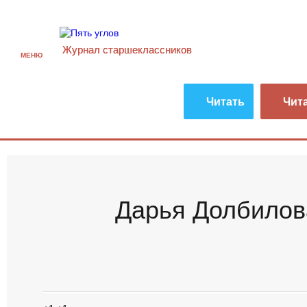
Журнал старшекласcников
МЕНЮ
Читать
Чит
Дарья Долбилов