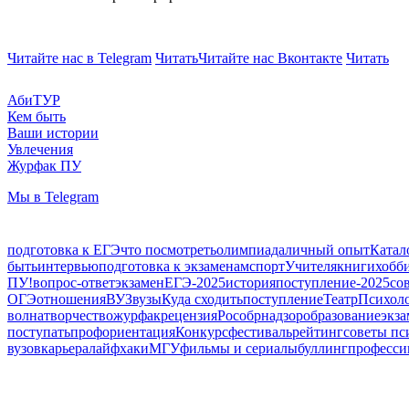
Читайте нас в Telegram
Читать
Читайте нас Вконтакте
Читать
АбиТУР
Кем быть
Ваши истории
Увлечения
Журфак ПУ
Мы в Telegram
подготовка к ЕГЭ
что посмотреть
олимпиада
личный опыт
Катал
быть
интервью
подготовка к экзаменам
спорт
Учителя
книги
хобб
ПУ!
вопрос-ответ
экзамен
ЕГЭ-2025
история
поступление-2025
со
ОГЭ
отношения
ВУЗ
вузы
Куда сходить
поступление
Театр
Психол
волна
творчество
журфак
рецензия
Рособрнадзор
образование
экз
поступать
профориентация
Конкурс
фестиваль
рейтинг
советы пс
вузов
карьера
лайфхаки
МГУ
фильмы и сериалы
буллинг
професси