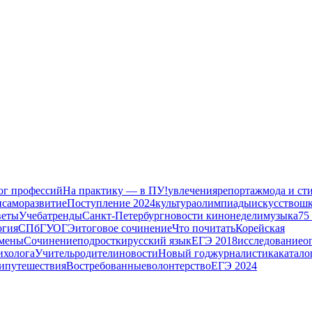
ог профессий
На практику — в ПУ!
увлечения
репортаж
мода и ст
и
саморазвитие
Поступление 2024
культура
олимпиады
искусство
шк
веты
Учеба
тренды
Санкт-Петербург
новости кинонедели
музыка
75
огия
СПбГУ
ОГЭ
итоговое сочинение
Что почитать
Корейская
амены
Сочинение
подростки
русский язык
ЕГЭ 2018
исследование
о
ихолога
Учитель
родители
новости
Новый год
журналистика
катало
и
путешествия
Востребованные
волонтерство
ЕГЭ 2024