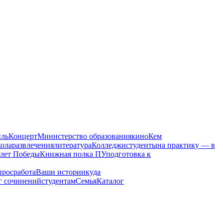
иль
Концерт
Министерство образования
кино
Кем
ола
развлечения
литература
Колледжи
студенты
на практику — в
 лет Победы
Книжная полка ПУ
подготовка к
прос
работа
Ваши истории
куда
г сочинений
студентам
Семья
Каталог