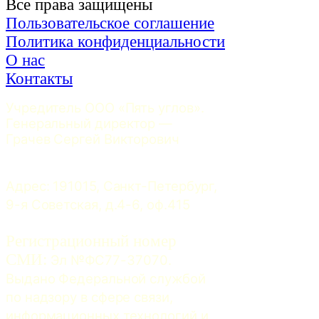
Все права защищены
Пользовательское соглашение
Политика конфиденциальности
О нас
Контакты
Учредитель ООО «Пять углов». 
Генеральный директор — 
Грачев Сергей Викторович
Адрес: 191015, Санкт-Петербург, 
9-я Советская, д.4-6, оф.415
Регистрационный номер
СМИ:
 Эл №ФС77-37070. 
Выдано Федеральной службой 
по надзору в сфере связи, 
информационных технологий и 