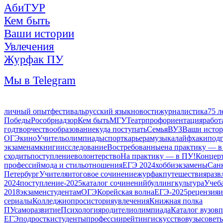
АбиТУР
Кем быть
Ваши истории
Увлечения
Журфак ПУ
Мы в Telegram
личный опыт
фестиваль
русский язык
новости
журналистика
75 л
Победы
Рособрнадзор
Кем быть
МГУ
Театр
профориентация
работ
год
творчество
образование
куда поступать
Семья
ВУЗ
Ваши исто
ОГЭ
кино
Учитель
олимпиады
спорт
карьера
музыка
лайфхаки
подг
экзаменам
книги
исследование
Востребованные
на практику — в
сходить
поступление
волонтерство
На практику — в ПУ!
Концер
профессий
мода и стиль
отношения
ЕГЭ 2024
хобби
экзамены
Сан
Петербург
Учителя
итоговое сочинение
журфак
путешествия
разв
2024
поступление-2025
каталог сочинений
буллинг
культура
Учеб
2018
экзамен
студентам
ОГЭ
Корейская волна
ЕГЭ-2025
рецензия
и
сериалы
Колледжи
опрос
история
увлечения
Книжная полка
ПУ
саморазвитие
Психология
родители
олимпиада
Каталог вузов
п
ЕГЭ
подростки
студенты
профессии
рейтинг
искусство
вузы
совет