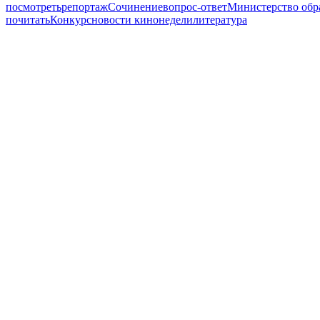
посмотреть
репортаж
Сочинение
вопрос-ответ
Министерство обр
почитать
Конкурс
новости кинонедели
литература