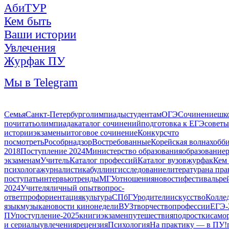
АбиТУР
Кем быть
Ваши истории
Увлечения
Журфак ПУ
Мы в Telegram
Семья
Санкт-Петербург
олимпиады
студентам
ОГЭ
Сочинение
шк
почитать
олимпиада
каталог сочинений
подготовка к ЕГЭ
советы
истории
экзамены
итоговое сочинение
Конкурс
что
посмотреть
Рособрнадзор
Востребованные
Корейская волна
хобб
2018
Поступление 2024
Министерство образования
образование
экзаменам
Учитель
Каталог профессий
Каталог вузов
журфак
Кем
психолога
журналистика
буллинг
исследование
литература
на пра
поступать
интервью
тренды
МГУ
отношения
новости
фестиваль
ре
2024
Учителя
личный опыт
вопрос-
ответ
профориентация
культура
СПбГУ
родители
искусство
Колле
язык
музыка
новости кинонедели
ВУЗ
творчество
профессии
ЕГЭ-
ПУ
поступление-2025
книги
экзамен
путешествия
подростки
само
и сериалы
увлечения
рецензия
Психология
На практику — в ПУ!