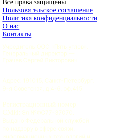
Все права защищены
Пользовательское соглашение
Политика конфиденциальности
О нас
Контакты
Учредитель ООО «Пять углов». 
Генеральный директор — 
Грачев Сергей Викторович
Адрес: 191015, Санкт-Петербург, 
9-я Советская, д.4-6, оф.415
Регистрационный номер
СМИ:
 Эл №ФС77-37070. 
Выдано Федеральной службой 
по надзору в сфере связи, 
информационных технологий и 