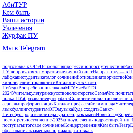
АбиТУР
Кем быть
Ваши истории
Увлечения
Журфак ПУ
Мы в Telegram
подготовка к ОГЭ
Психология
профессии
опрос
путешествия
Рос
ПУ!
вопрос-ответ
саморазвитие
личный опыт
На практику — в П
лайфхаки
студенты
каталог сочинений
отношения
творчество
Кон
кинонедели
история
книги
Каталог вузов
75 лет
Победы
Востребованные
школа
МГУ
Учеба
ЕГЭ
2024
Учитель
культура
искусство
волонтерство
Семья
Что почитат
полка ПУ
образование
вузы
работа
Сочинение
новости
советы пси
сериалы
профориентация
Каталог профессий
олимпиада
Учителя
язык
буллинг
студентам
ОГЭ
музыка
Куда сходить
Санкт-
Петербург
родители
литература
тренды
экзамен
Новый год
Корейс
посмотреть
поступление-2025
кино
увлечения
подростки
рейтинг
поступать
итоговое сочинение
Концерт
рецензия
Кем быть
Театр
Е
образования
экзамены
репортаж
подготовка к