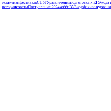
экзаменам
фестиваль
СПбГУ
развлечения
подготовка к ЕГЭ
мода 
истории
советы
Поступление 2024
хобби
ВУЗ
журфак
исследовани