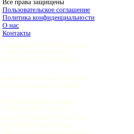
Все права защищены
Пользовательское соглашение
Политика конфиденциальности
О нас
Контакты
Учредитель ООО «Пять углов». 
Генеральный директор — 
Грачев Сергей Викторович
Адрес: 191015, Санкт-Петербург, 
9-я Советская, д.4-6, оф.415
Регистрационный номер
СМИ:
 Эл №ФС77-37070. 
Выдано Федеральной службой 
по надзору в сфере связи, 
информационных технологий и 