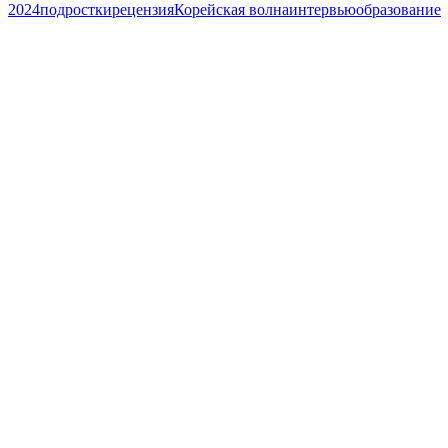
2024
подростки
рецензия
Корейская волна
интервью
образование