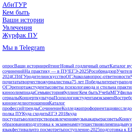
АбиТУР
Кем быть
Ваши истории
Увлечения
Журфак ПУ
Мы в Telegram
опрос
Ваши истории
рейтинг
Новый год
личный опыт
Каталог ву
сочинений
На практику — в ПУ!
ЕГЭ-2025
Рособрнадзор
Учител
2024
СПбГУ
родители
искусство
ОГЭ
школа
вопрос-ответ
новости
почитать
творчество
журналистика
75 лет Победы
литература
под
ОГЭ
репортаж
студенты
советы психолога
мода и стиль
на практ
кино
олимпиада
Семья
история
буллинг
Кем быть
Учеба
МГУ
филь
сериалы
Концерт
культура
Психология
студентам
экзамен
Востреб
кинонедели
отношения
Каталог
профессий
тренды
Сочинение
Колледжи
профориентация
исследо
полка ПУ
Куда сходить
ЕГЭ 2018
куда
поступать
волонтерство
развлечения
музыка
карьера
советы
Конку
образования
подготовка к экзаменам
путешествия
олимпиады
ву
язык
фестиваль
что посмотреть
поступление-2025
подготовка к Е