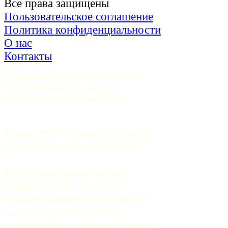
Все права защищены
Пользовательское соглашение
Политика конфиденциальности
О нас
Контакты
Учредитель ООО «Пять углов». 
Генеральный директор — 
Грачев Сергей Викторович
Адрес: 191015, Санкт-Петербург, 
9-я Советская, д.4-6, оф.415
Регистрационный номер
СМИ:
 Эл №ФС77-37070. 
Выдано Федеральной службой 
по надзору в сфере связи, 
информационных технологий и 