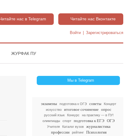
Читайте нас в Telegram
Читайте нас Вконтакте
Войти
|
Зарегистрироваться
ЖУРФАК ПУ
Мы в Telegram
экзамены
советы
подготовка к ОГЭ
Концерт
итоговое сочинение
опрос
искусство
русский язык
Конкурс
на практику — в ПУ!
подготовка к ЕГЭ
ОГЭ
олимпиады
спорт
журналистика
Учителя
Каталог вузов
профессии
Психология
рейтинг