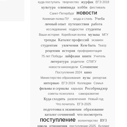
журфак
куда поступать
творчество
ЕГЭ 2018
культура
олимпиада
хобби
фестиваль
новости
Санкт-Петербург
Учеба
Книжная полка ПУ
мода и стиль
личный опыт
путешествия
работа
студенты
исследование
подростки
музыка
Ваши истории
Корейская волна
МГУ
тренды
Каталог профессий
экзамен
студентам
увлечения
Кем быть
Театр
рецензия
история
профориентация
лайфхаки
книги
75 лет Победы
Учитель
литература
родители
СПбГУ
Сочинение
новости кинонедели
кино
Поступление 2024
вузы
Министерство образования
репортаж
интервью
ЕГЭ 2024
Колледжи
Семья
фильмы и сериалы
Рособрнадзор
карьера
советы психолога
саморазвитие
Куда сходить
развлечения
Новый год
Что почитать
ЕГЭ-2025
подготовка к экзаменам
образование
каталог сочинений
что посмотреть
поступление
ВУЗ
волонтерство
школа
отношения
поступление-2025
буллинг