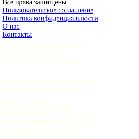
Все права защищены
Пользовательское соглашение
Политика конфиденциальности
О нас
Контакты
Учредитель ООО «Пять углов». 
Генеральный директор — 
Грачев Сергей Викторович
Адрес: 191015, Санкт-Петербург, 
9-я Советская, д.4-6, оф.415
Регистрационный номер
СМИ:
 Эл №ФС77-37070. 
Выдано Федеральной службой 
по надзору в сфере связи, 
информационных технологий и 