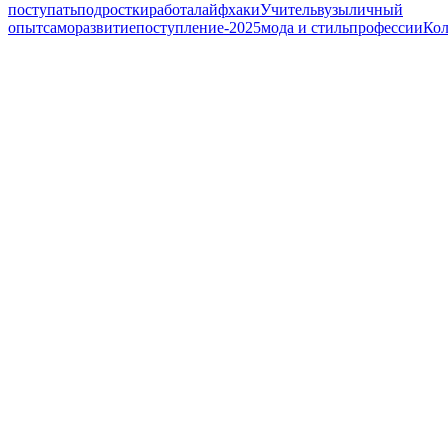
поступать
подростки
работа
лайфхаки
Учитель
вузы
личный
опыт
саморазвитие
поступление-2025
мода и стиль
профессии
Ко