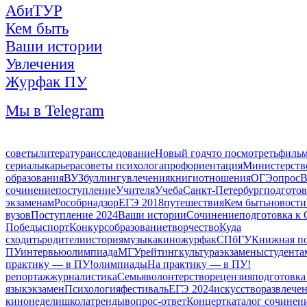
АбиТУР
Кем быть
Ваши истории
Увлечения
Журфак ПУ
Мы в Telegram
советы
литература
исследование
Новый год
что посмотреть
филь
сериалы
карьера
советы психолога
профориентация
Министерств
образования
ВУЗ
буллинг
увлечения
книги
отношения
ОГЭ
опрос
В
сочинение
поступление
Учителя
Учеба
Санкт-Петербург
подготов
экзаменам
Рособрнадзор
ЕГЭ 2018
путешествия
Кем быть
новости
вузов
Поступление 2024
Ваши истории
Сочинение
подготовка к
Победы
спорт
Конкурс
образование
творчество
Куда
сходить
родители
история
музыка
кино
журфак
СПбГУ
Книжная п
ПУ
интервью
олимпиада
МГУ
рейтинг
культура
экзамены
студента
практику — в ПУ!
олимпиады
На практику — в ПУ!
репортаж
журналистика
Семья
волонтерство
рецензия
подготовка
язык
экзамен
Психология
фестиваль
ЕГЭ 2024
искусство
развлече
кинонедели
школа
тренды
вопрос-ответ
Концерт
каталог сочинен