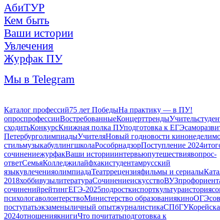
АбиТУР
Кем быть
Ваши истории
Увлечения
Журфак ПУ
Мы в Telegram
Каталог профессий
75 лет Победы
На практику — в ПУ!
опрос
профессии
Востребованные
Концерт
тренды
Учитель
студе
сходить
Конкурс
Книжная полка ПУ
подготовка к ЕГЭ
саморазви
Петербург
олимпиады
Учителя
Новый год
новости кинонедели
мо
стиль
музыка
буллинг
школа
Рособрнадзор
Поступление 2024
итог
сочинение
журфак
Ваши истории
интервью
путешествия
вопрос-
ответ
Семья
Колледжи
лайфхаки
студентам
русский
язык
увлечения
олимпиада
Театр
рецензия
фильмы и сериалы
Ката
2018
хобби
вузы
литература
Сочинение
искусство
ВУЗ
профориент
сочинений
рейтинг
ЕГЭ-2025
подростки
спорт
культура
история
со
психолога
волонтерство
Министерство образования
кино
ОГЭ
со
поступать
экзамены
личный опыт
журналистика
СПбГУ
Корейска
2024
отношения
книги
Что почитать
подготовка к