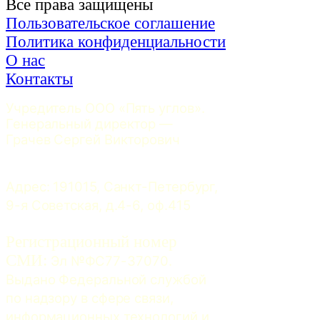
Все права защищены
Пользовательское соглашение
Политика конфиденциальности
О нас
Контакты
Учредитель ООО «Пять углов». 
Генеральный директор — 
Грачев Сергей Викторович
Адрес: 191015, Санкт-Петербург, 
9-я Советская, д.4-6, оф.415
Регистрационный номер
СМИ:
 Эл №ФС77-37070. 
Выдано Федеральной службой 
по надзору в сфере связи, 
информационных технологий и 