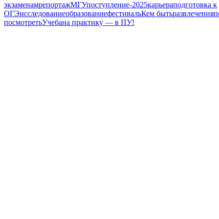
экзаменам
репортаж
МГУ
поступление-2025
карьера
подготовка к
ОГЭ
исследование
образование
фестиваль
Кем быть
развлечения
п
посмотреть
Учеба
на практику — в ПУ!