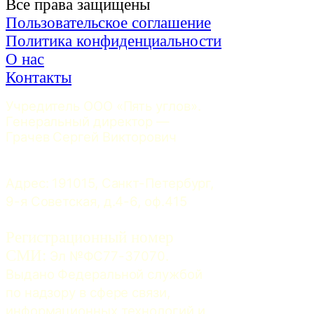
Все права защищены
Пользовательское соглашение
Политика конфиденциальности
О нас
Контакты
Учредитель ООО «Пять углов». 
Генеральный директор — 
Грачев Сергей Викторович
Адрес: 191015, Санкт-Петербург, 
9-я Советская, д.4-6, оф.415
Регистрационный номер
СМИ:
 Эл №ФС77-37070. 
Выдано Федеральной службой 
по надзору в сфере связи, 
информационных технологий и 