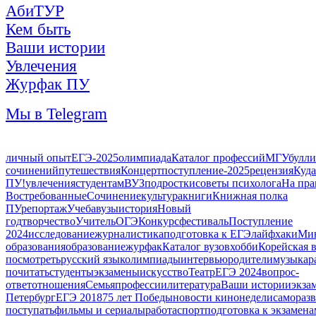
АбиТУР
Кем быть
Ваши истории
Увлечения
Журфак ПУ
Мы в Telegram
личный опыт
ЕГЭ-2025
олимпиада
Каталог профессий
МГУ
булл
сочинений
путешествия
Концерт
поступление-2025
рецензия
Куда
ПУ!
увлечения
студентам
ВУЗ
подростки
советы психолога
На пра
Востребованные
Сочинение
культура
книги
Книжная полка
ПУ
репортаж
Учеба
вузы
история
Новый
год
творчество
Учитель
ОГЭ
Конкурс
фестиваль
Поступление
2024
исследование
журналистика
подготовка к ЕГЭ
лайфхаки
Мин
образования
образование
журфак
Каталог вузов
хобби
Корейская 
посмотреть
русский язык
олимпиады
интервью
родители
музыка
р
почитать
студенты
экзамены
искусство
Театр
ЕГЭ 2024
вопрос-
ответ
отношения
Семья
профессии
литература
Ваши истории
экза
Петербург
ЕГЭ 2018
75 лет Победы
новости кинонедели
самораз
поступать
фильмы и сериалы
работа
спорт
подготовка к экзамена