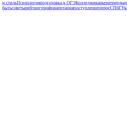
и стиль
Психология
подготовка к ОГЭ
Колледжи
карьера
тренды
и
быть
советы
рейтинг
профориентация
поступление
опрос
СПбГУ
к