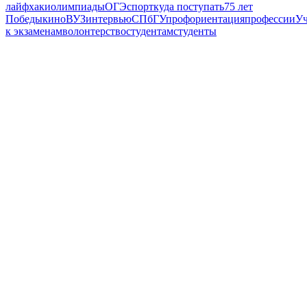
лайфхаки
олимпиады
ОГЭ
спорт
куда поступать
75 лет
Победы
кино
ВУЗ
интервью
СПбГУ
профориентация
профессии
Уч
к экзаменам
волонтерство
студентам
студенты