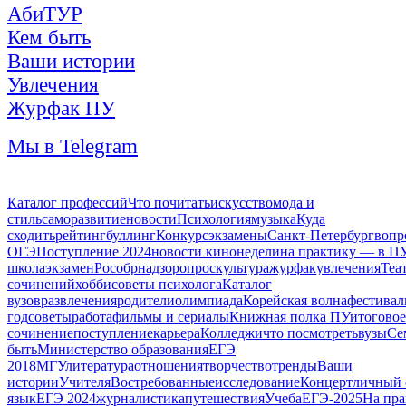
АбиТУР
Кем быть
Ваши истории
Увлечения
Журфак ПУ
Мы в Telegram
Каталог профессий
Что почитать
искусство
мода и
стиль
саморазвитие
новости
Психология
музыка
Куда
сходить
рейтинг
буллинг
Конкурс
экзамены
Санкт-Петербург
вопр
ОГЭ
Поступление 2024
новости кинонедели
на практику — в П
школа
экзамен
Рособрнадзор
опрос
культура
журфак
увлечения
Теа
сочинений
хобби
советы психолога
Каталог
вузов
развлечения
родители
олимпиада
Корейская волна
фестивал
год
советы
работа
фильмы и сериалы
Книжная полка ПУ
итоговое
сочинение
поступление
карьера
Колледжи
что посмотреть
вузы
Се
быть
Министерство образования
ЕГЭ
2018
МГУ
литература
отношения
творчество
тренды
Ваши
истории
Учителя
Востребованные
исследование
Концерт
личный
язык
ЕГЭ 2024
журналистика
путешествия
Учеба
ЕГЭ-2025
На пра