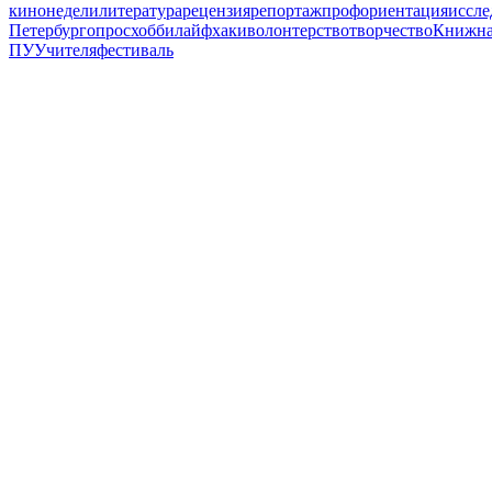
кинонедели
литература
рецензия
репортаж
профориентация
иссле
Петербург
опрос
хобби
лайфхаки
волонтерство
творчество
Книжна
ПУ
Учителя
фестиваль