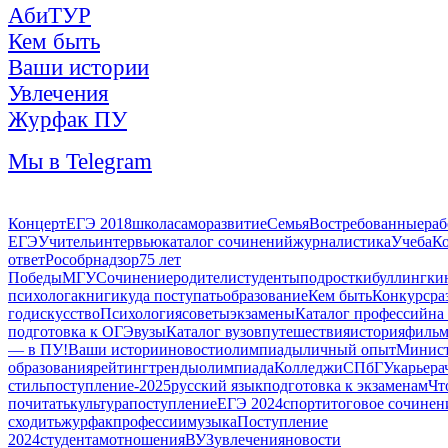
АбиТУР
Кем быть
Ваши истории
Увлечения
Журфак ПУ
Мы в Telegram
Концерт
ЕГЭ 2018
школа
саморазвитие
Семья
Востребованные
раб
ЕГЭ
Учитель
интервью
каталог сочинений
журналистика
Учеба
Ко
ответ
Рособрнадзор
75 лет
Победы
МГУ
Сочинение
родители
студенты
подростки
буллинг
ки
психолога
книги
куда поступать
образование
Кем быть
Конкурс
ра
год
искусство
Психология
советы
экзамены
Каталог профессий
на
подготовка к ОГЭ
вузы
Каталог вузов
путешествия
история
фильм
— в ПУ!
Ваши истории
новости
олимпиады
личный опыт
Минист
образования
рейтинг
тренды
олимпиада
Колледжи
СПбГУ
карьера
стиль
поступление-2025
русский язык
подготовка к экзаменам
Чт
почитать
культура
поступление
ЕГЭ 2024
спорт
итоговое сочинен
сходить
журфак
профессии
музыка
Поступление
2024
студентам
отношения
ВУЗ
увлечения
новости