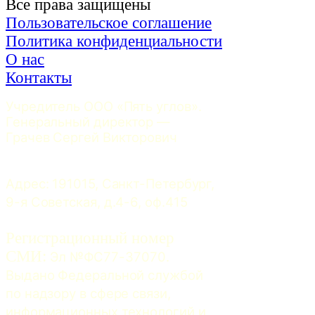
Все права защищены
Пользовательское соглашение
Политика конфиденциальности
О нас
Контакты
Учредитель ООО «Пять углов». 
Генеральный директор — 
Грачев Сергей Викторович
Адрес: 191015, Санкт-Петербург, 
9-я Советская, д.4-6, оф.415
Регистрационный номер
СМИ:
 Эл №ФС77-37070. 
Выдано Федеральной службой 
по надзору в сфере связи, 
информационных технологий и 